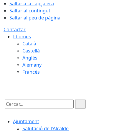
Saltar a la capçalera
Saltar al contingut
Saltar al peu de pàgina
Contactar
Idiomes
Català
Castellà
Anglès
Alemany
Francès
07.08.2026 | 15:17
Cercar:
Ajuntament
Salutació de l'Alcalde