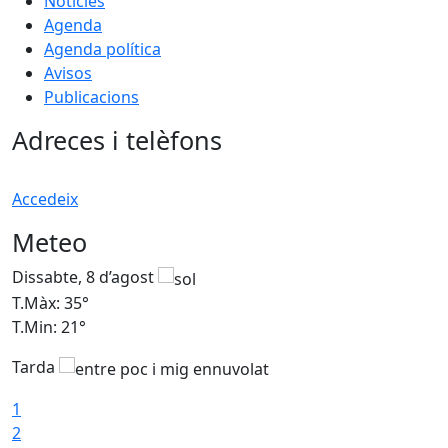
Notícies
Agenda
Agenda política
Avisos
Publicacions
Adreces i telèfons
Accedeix
Meteo
Dissabte, 8 d’agost
D
T.Màx: 35°
T
T.Min: 21°
T
Tarda
1
2