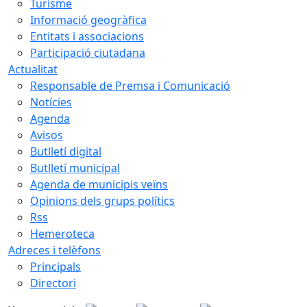
Turisme
Informació geogràfica
Entitats i associacions
Participació ciutadana
Actualitat
Responsable de Premsa i Comunicació
Notícies
Agenda
Avisos
Butlletí digital
Butlletí municipal
Agenda de municipis veïns
Opinions dels grups polítics
Rss
Hemeroteca
Adreces i telèfons
Principals
Directori