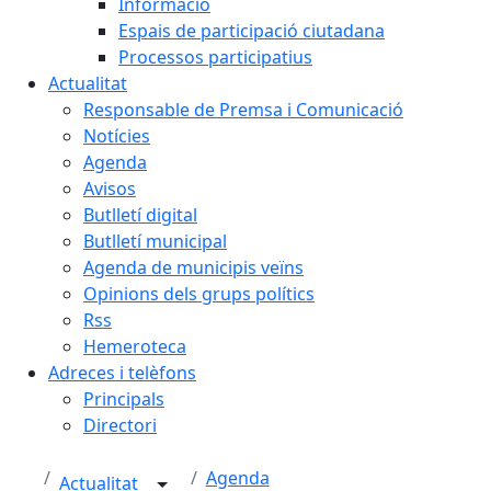
Informació
Espais de participació ciutadana
Processos participatius
Actualitat
Responsable de Premsa i Comunicació
Notícies
Agenda
Avisos
Butlletí digital
Butlletí municipal
Agenda de municipis veïns
Opinions dels grups polítics
Rss
Hemeroteca
Adreces i telèfons
Principals
Directori
Agenda
Actualitat