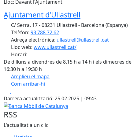
Lloc: Davant l'Ajuntament
Ajuntament d'Ullastrell
C/ Serra, 17 - 08231 Ullastrell - Barcelona (Espanya)
Telèfon:
93 788 72 62
Adreça electrònica:
ullastrell@ullastrell.cat
Lloc web:
www.ullastrell.cat/
Horari:
De dilluns a divendres de 8.15 h a 14 h i els dimecres de
16:30 h a 19:30 h
Amplieu el mapa
Com arribar-hi
Leaflet
| ©
OpenStreetMap
contributors
Facebook
X
+
Darrera actualització: 25.02.2025 | 09:43
−
Banca Mòbil de Catalunya
RSS
L'actualitat a un clic