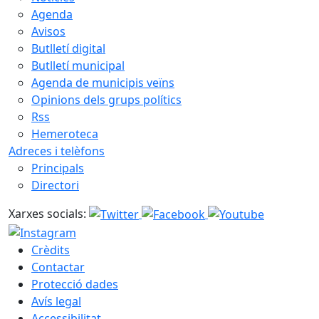
Agenda
Avisos
Butlletí digital
Butlletí municipal
Agenda de municipis veïns
Opinions dels grups polítics
Rss
Hemeroteca
Adreces i telèfons
Principals
Directori
Xarxes socials:
Crèdits
Contactar
Protecció dades
Avís legal
Accessibilitat