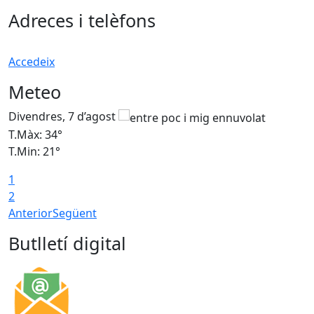
Adreces i telèfons
Accedeix
Meteo
Divendres, 7 d’agost
D
T.Màx: 34°
T
T.Min: 21°
T
1
T
2
Anterior
Següent
Butlletí digital