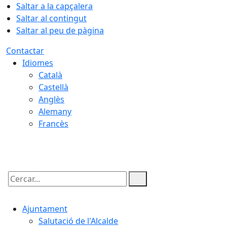
Saltar a la capçalera
Saltar al contingut
Saltar al peu de pàgina
Contactar
Idiomes
Català
Castellà
Anglès
Alemany
Francès
07.08.2026 | 09:04
Cercar:
Ajuntament
Salutació de l'Alcalde