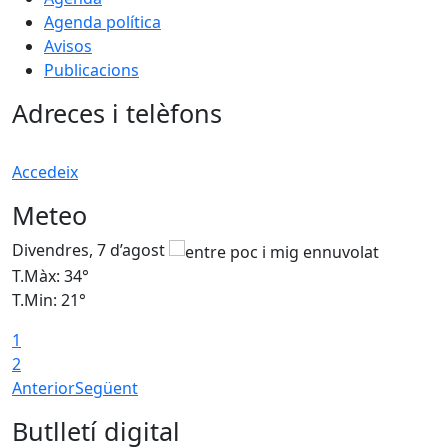
Agenda política
Avisos
Publicacions
Adreces i telèfons
Accedeix
Meteo
Divendres, 7 d’agost
D
T.Màx: 34°
T
T.Min: 21°
T
1
T
2
Anterior
Següent
Butlletí digital