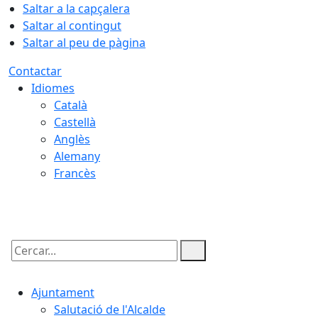
Saltar a la capçalera
Saltar al contingut
Saltar al peu de pàgina
Contactar
Idiomes
Català
Castellà
Anglès
Alemany
Francès
07.08.2026 | 04:59
Cercar:
Ajuntament
Salutació de l'Alcalde