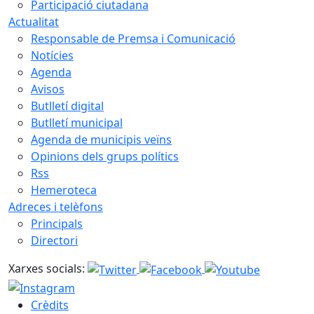
Participació ciutadana
Actualitat
Responsable de Premsa i Comunicació
Notícies
Agenda
Avisos
Butlletí digital
Butlletí municipal
Agenda de municipis veïns
Opinions dels grups polítics
Rss
Hemeroteca
Adreces i telèfons
Principals
Directori
Xarxes socials:
Crèdits