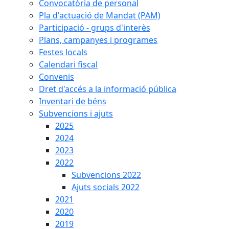
Convocatòria de personal
Pla d'actuació de Mandat (PAM)
Participació - grups d'interès
Plans, campanyes i programes
Festes locals
Calendari fiscal
Convenis
Dret d'accés a la informació pública
Inventari de béns
Subvencions i ajuts
2025
2024
2023
2022
Subvencions 2022
Ajuts socials 2022
2021
2020
2019