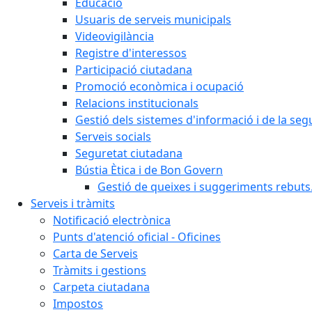
Educació
Usuaris de serveis municipals
Videovigilància
Registre d'interessos
Participació ciutadana
Promoció econòmica i ocupació
Relacions institucionals
Gestió dels sistemes d'informació i de la seg
Serveis socials
Seguretat ciutadana
Bústia Ètica i de Bon Govern
Gestió de queixes i suggeriments rebuts
Serveis i tràmits
Notificació electrònica
Punts d'atenció oficial - Oficines
Carta de Serveis
Tràmits i gestions
Carpeta ciutadana
Impostos