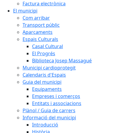
Factura electrònica
El municipi
Com arribar
Transport públic
Aparcaments
Espais Culturals
Casal Cultural
El Progrés
Biblioteca Josep Massagué
Municipi cardioprotegit
Calendaris d'Espais
Guia del municipi
Equipaments
Empreses i comerços
Entitats i associacions
Plànol / Guia de carrers
Informació del municipi
Introducció
Història