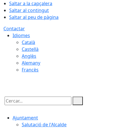
Saltar a la capçalera
Saltar al contingut
Saltar al peu de pàgina
Contactar
Idiomes
Català
Castellà
Anglès
Alemany
Francès
10.08.2026 | 06:23
Cercar:
Ajuntament
Salutació de l'Alcalde