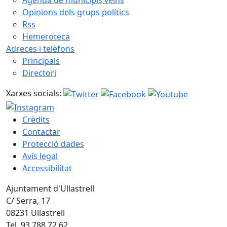
Agenda de municipis veïns
Opinions dels grups polítics
Rss
Hemeroteca
Adreces i telèfons
Principals
Directori
Xarxes socials:
Crèdits
Contactar
Protecció dades
Avís legal
Accessibilitat
Ajuntament d'Ullastrell
C/ Serra, 17
08231 Ullastrell
Tel. 93 788 72 62