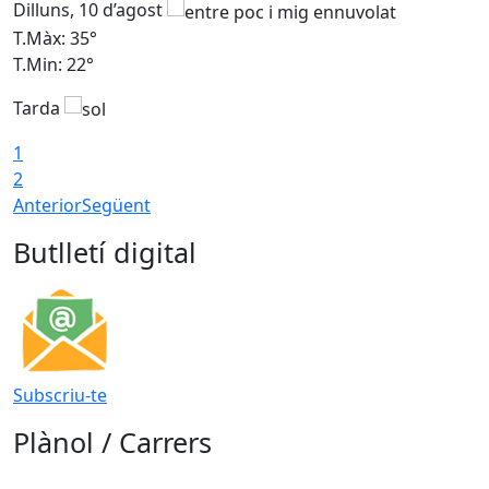
Dilluns, 10 d’agost
D
T.Màx: 35°
T
T.Min: 22°
T
Tarda
T
1
2
Anterior
Següent
Butlletí digital
Subscriu-te
Plànol / Carrers