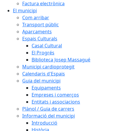
Factura electrònica
El municipi
Com arribar
Transport públic
Aparcaments
Espais Culturals
Casal Cultural
El Progrés
Biblioteca Josep Massagué
Municipi cardioprotegit
Calendaris d'Espais
Guia del municipi
Equipaments
Empreses i comerços
Entitats i associacions
Plànol / Guia de carrers
Informació del municipi
Introducció
Història