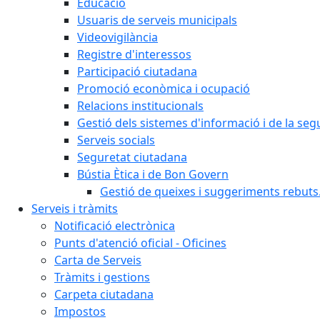
Educació
Usuaris de serveis municipals
Videovigilància
Registre d'interessos
Participació ciutadana
Promoció econòmica i ocupació
Relacions institucionals
Gestió dels sistemes d'informació i de la seg
Serveis socials
Seguretat ciutadana
Bústia Ètica i de Bon Govern
Gestió de queixes i suggeriments rebuts
Serveis i tràmits
Notificació electrònica
Punts d'atenció oficial - Oficines
Carta de Serveis
Tràmits i gestions
Carpeta ciutadana
Impostos