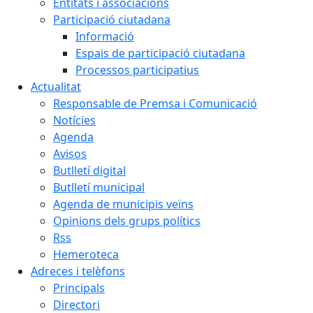
Entitats i associacions
Participació ciutadana
Informació
Espais de participació ciutadana
Processos participatius
Actualitat
Responsable de Premsa i Comunicació
Notícies
Agenda
Avisos
Butlletí digital
Butlletí municipal
Agenda de municipis veïns
Opinions dels grups polítics
Rss
Hemeroteca
Adreces i telèfons
Principals
Directori