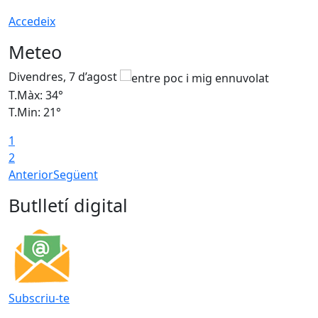
Accedeix
Meteo
Divendres, 7 d’agost
D
T.Màx: 34°
T
T.Min: 21°
T
1
T
2
Anterior
Següent
Butlletí digital
Subscriu-te