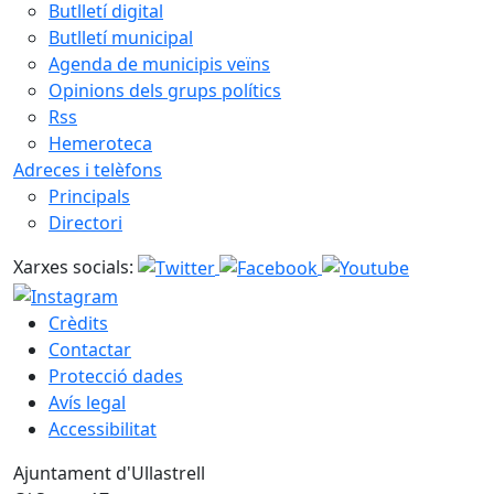
Butlletí digital
Butlletí municipal
Agenda de municipis veïns
Opinions dels grups polítics
Rss
Hemeroteca
Adreces i telèfons
Principals
Directori
Xarxes socials:
Crèdits
Contactar
Protecció dades
Avís legal
Accessibilitat
Ajuntament d'Ullastrell