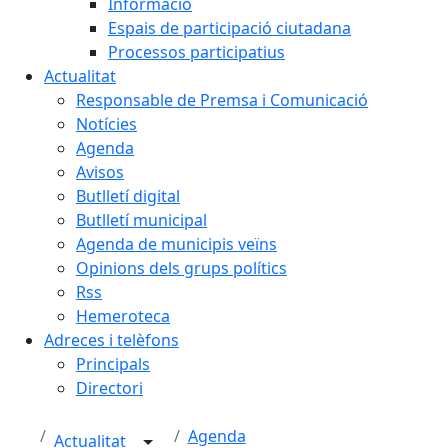
Informació
Espais de participació ciutadana
Processos participatius
Actualitat
Responsable de Premsa i Comunicació
Notícies
Agenda
Avisos
Butlletí digital
Butlletí municipal
Agenda de municipis veïns
Opinions dels grups polítics
Rss
Hemeroteca
Adreces i telèfons
Principals
Directori
Agenda
Actualitat