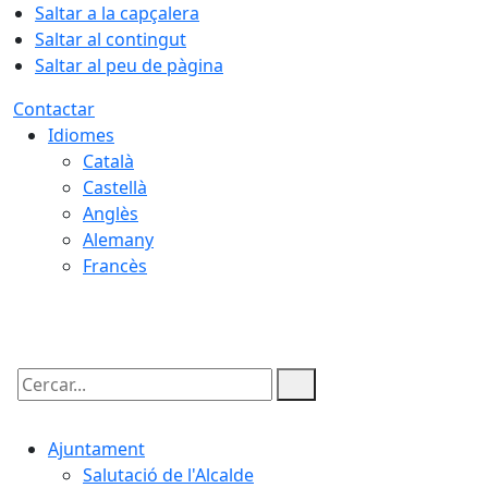
Saltar a la capçalera
Saltar al contingut
Saltar al peu de pàgina
Contactar
Idiomes
Català
Castellà
Anglès
Alemany
Francès
09.08.2026 | 05:34
Cercar:
Ajuntament
Salutació de l'Alcalde