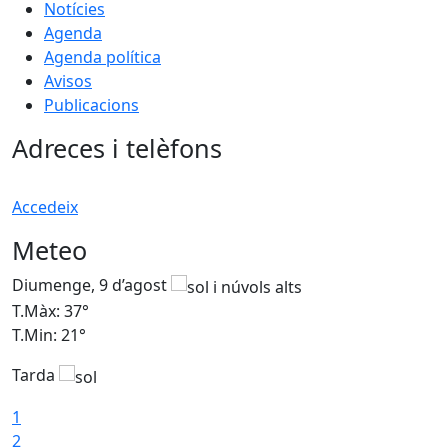
Notícies
Agenda
Agenda política
Avisos
Publicacions
Adreces i telèfons
Accedeix
Meteo
Diumenge, 9 d’agost
D
T.Màx: 37°
T
T.Min: 21°
T
Tarda
T
1
2