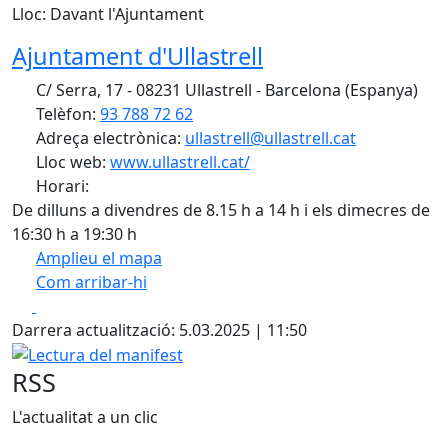
Lloc: Davant l'Ajuntament
Ajuntament d'Ullastrell
C/ Serra, 17 - 08231 Ullastrell - Barcelona (Espanya)
Telèfon:
93 788 72 62
Adreça electrònica:
ullastrell@ullastrell.cat
Lloc web:
www.ullastrell.cat/
Horari:
De dilluns a divendres de 8.15 h a 14 h i els dimecres de
16:30 h a 19:30 h
Amplieu el mapa
Com arribar-hi
Leaflet
| ©
OpenStreetMap
contributors
Facebook
X
+
Darrera actualització: 5.03.2025 | 11:50
−
Lectura del manifest
RSS
L'actualitat a un clic