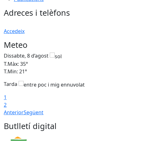
Adreces i telèfons
Accedeix
Meteo
Dissabte, 8 d’agost
D
T.Màx: 35°
T
T.Min: 21°
T
Tarda
1
2
Anterior
Següent
Butlletí digital