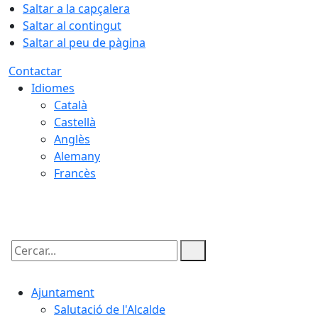
Saltar a la capçalera
Saltar al contingut
Saltar al peu de pàgina
Contactar
Idiomes
Català
Castellà
Anglès
Alemany
Francès
08.08.2026 | 07:57
Cercar:
Ajuntament
Salutació de l'Alcalde