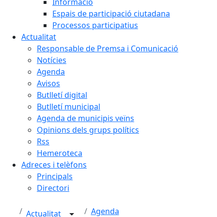
Informació
Espais de participació ciutadana
Processos participatius
Actualitat
Responsable de Premsa i Comunicació
Notícies
Agenda
Avisos
Butlletí digital
Butlletí municipal
Agenda de municipis veïns
Opinions dels grups polítics
Rss
Hemeroteca
Adreces i telèfons
Principals
Directori
Agenda
Actualitat