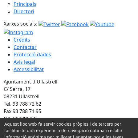
Principals
Directori
Xarxes socials:
Crèdits
Contactar
Protecció dades
Avís legal
Accessibilitat
Ajuntament d'Ullastrell
C/ Serra, 17
08231 Ullastrell
Tel. 93 788 72 62
Fax 93 788 71 95
NIF P0829000I
Aquest lloc web fa servir cookies pròpies i de tercers per
facilitar-te una experiència de navegació òptima i recollir
Amb la col·laboració de:
informació anònima per millorar i adaptar-nos a les teves