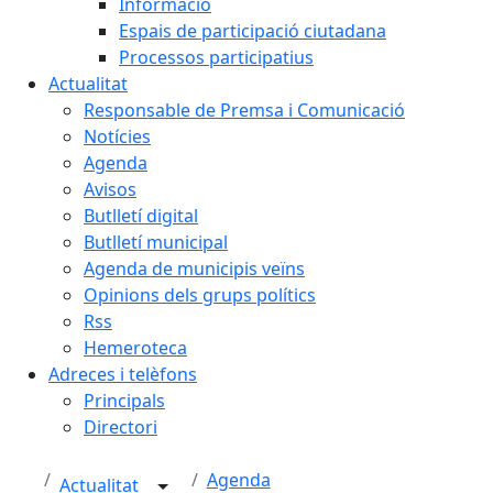
Informació
Espais de participació ciutadana
Processos participatius
Actualitat
Responsable de Premsa i Comunicació
Notícies
Agenda
Avisos
Butlletí digital
Butlletí municipal
Agenda de municipis veïns
Opinions dels grups polítics
Rss
Hemeroteca
Adreces i telèfons
Principals
Directori
Agenda
Actualitat