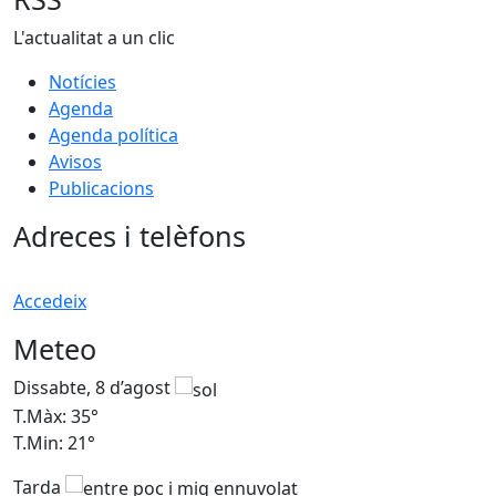
L'actualitat a un clic
Notícies
Agenda
Agenda política
Avisos
Publicacions
Adreces i telèfons
Accedeix
Meteo
Dissabte, 8 d’agost
D
T.Màx: 35°
T
T.Min: 21°
T
Tarda