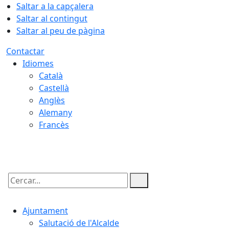
Saltar a la capçalera
Saltar al contingut
Saltar al peu de pàgina
Contactar
Idiomes
Català
Castellà
Anglès
Alemany
Francès
08.08.2026 | 00:48
Cercar:
Ajuntament
Salutació de l'Alcalde