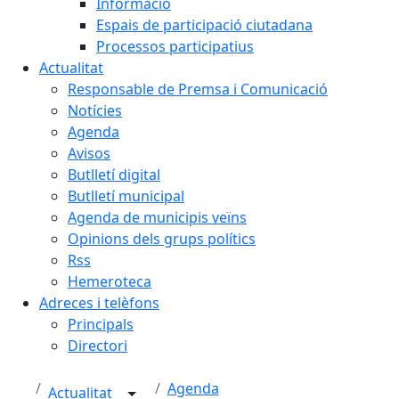
Informació
Espais de participació ciutadana
Processos participatius
Actualitat
Responsable de Premsa i Comunicació
Notícies
Agenda
Avisos
Butlletí digital
Butlletí municipal
Agenda de municipis veïns
Opinions dels grups polítics
Rss
Hemeroteca
Adreces i telèfons
Principals
Directori
Agenda
Actualitat