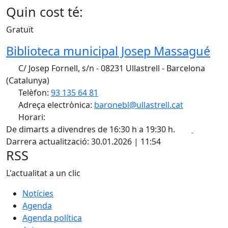
Quin cost té:
Gratuït
Biblioteca municipal Josep Massagué
C/ Josep Fornell, s/n - 08231 Ullastrell - Barcelona
(Catalunya)
Telèfon:
93 135 64 81
Adreça electrònica:
baronebl@ullastrell.cat
Horari:
Faceboo
X
De dimarts a divendres de 16:30 h a 19:30 h.
Darrera actualització: 30.01.2026 | 11:54
RSS
L'actualitat a un clic
Notícies
Agenda
Agenda política