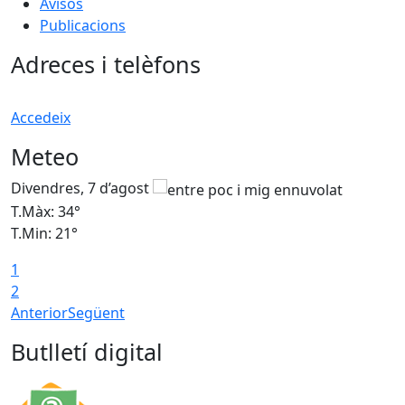
Avisos
Publicacions
Adreces i telèfons
Accedeix
Meteo
Divendres, 7 d’agost
D
T.Màx: 34°
T
T.Min: 21°
T
1
T
2
Anterior
Següent
Butlletí digital