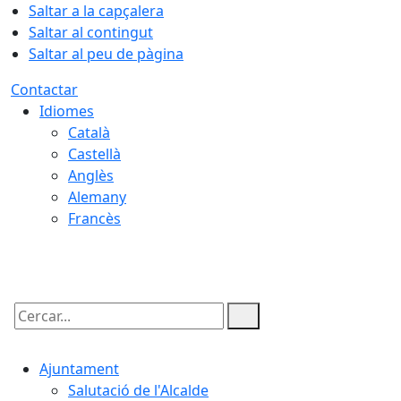
Saltar a la capçalera
Saltar al contingut
Saltar al peu de pàgina
Contactar
Idiomes
Català
Castellà
Anglès
Alemany
Francès
07.08.2026 | 03:44
Cercar:
Ajuntament
Salutació de l'Alcalde