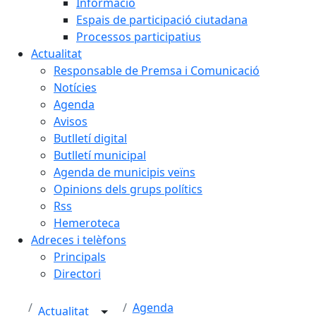
Informació
Espais de participació ciutadana
Processos participatius
Actualitat
Responsable de Premsa i Comunicació
Notícies
Agenda
Avisos
Butlletí digital
Butlletí municipal
Agenda de municipis veïns
Opinions dels grups polítics
Rss
Hemeroteca
Adreces i telèfons
Principals
Directori
Agenda
Actualitat