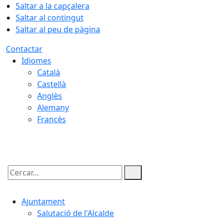
Saltar a la capçalera
Saltar al contingut
Saltar al peu de pàgina
Contactar
Idiomes
Català
Castellà
Anglès
Alemany
Francès
09.08.2026 | 08:30
Cercar:
Ajuntament
Salutació de l'Alcalde