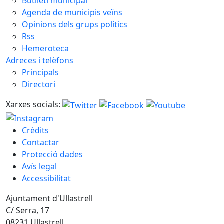
Butlletí municipal
Agenda de municipis veïns
Opinions dels grups polítics
Rss
Hemeroteca
Adreces i telèfons
Principals
Directori
Xarxes socials:
Crèdits
Contactar
Protecció dades
Avís legal
Accessibilitat
Ajuntament d'Ullastrell
C/ Serra, 17
08231 Ullastrell