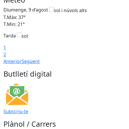
Diumenge, 9 d’agost
D
T.Màx: 37°
T
T.Min: 21°
T
Tarda
T
1
2
Anterior
Següent
Butlletí digital
Subscriu-te
Plànol / Carrers