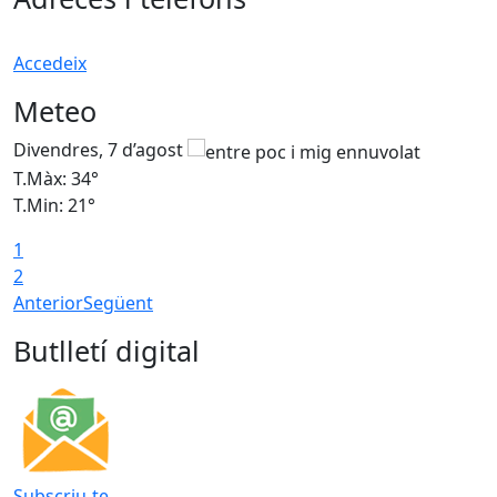
Accedeix
Meteo
Divendres, 7 d’agost
D
T.Màx: 34°
T
T.Min: 21°
T
1
T
2
Anterior
Següent
Butlletí digital
Subscriu-te