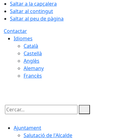
Saltar a la capçalera
Saltar al contingut
Saltar al peu de pàgina
Contactar
Idiomes
Català
Castellà
Anglès
Alemany
Francès
07.08.2026 | 03:44
Cercar:
Ajuntament
Salutació de l'Alcalde