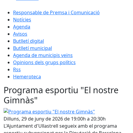
Responsable de Premsa i Comunicació
Notícies
Agenda
Avisos
Butlletí digital
Butlletí municipal
Agenda de municipis veïns
Opinions dels grups polítics
Rss
Hemeroteca
Programa esportiu "El nostre
Gimnàs"
Programa esportiu "El nostre Gimnàs"
Dilluns, 29 de juny de 2026 de 19:00h a 20:30h
L'Ajuntament d'Ullastrell segueix amb el programa
esportiu subvencionat per la Diputació de Barcelona.