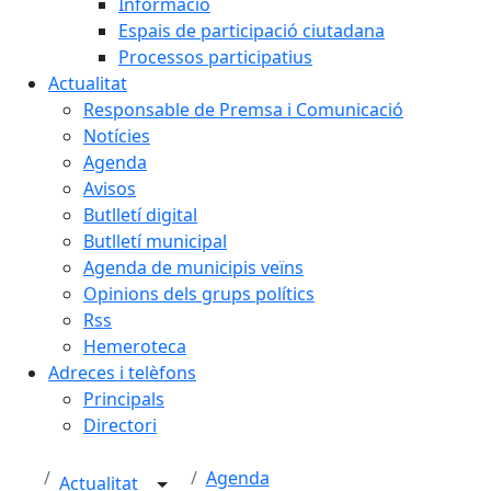
Informació
Espais de participació ciutadana
Processos participatius
Actualitat
Responsable de Premsa i Comunicació
Notícies
Agenda
Avisos
Butlletí digital
Butlletí municipal
Agenda de municipis veïns
Opinions dels grups polítics
Rss
Hemeroteca
Adreces i telèfons
Principals
Directori
Agenda
Actualitat