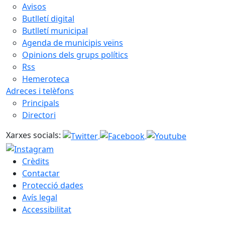
Avisos
Butlletí digital
Butlletí municipal
Agenda de municipis veïns
Opinions dels grups polítics
Rss
Hemeroteca
Adreces i telèfons
Principals
Directori
Xarxes socials:
Crèdits
Contactar
Protecció dades
Avís legal
Accessibilitat