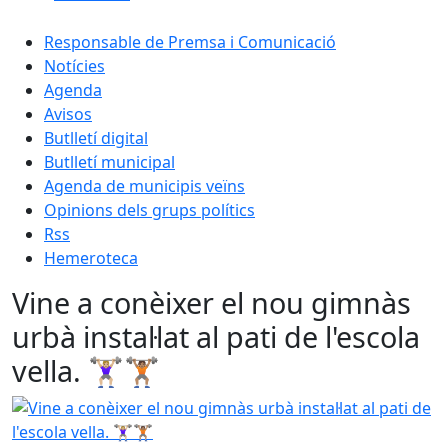
Responsable de Premsa i Comunicació
Notícies
Agenda
Avisos
Butlletí digital
Butlletí municipal
Agenda de municipis veïns
Opinions dels grups polítics
Rss
Hemeroteca
Vine a conèixer el nou gimnàs
urbà instal·lat al pati de l'escola
vella. 🏋🏼‍♀️🏋🏽
Vine a conèixer el nou gimnàs urbà instal·lat al pati de l'escola 