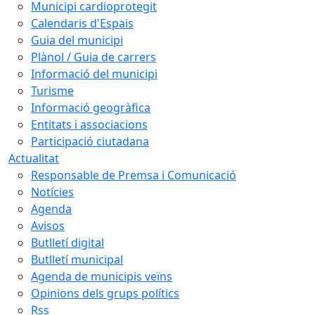
Municipi cardioprotegit
Calendaris d'Espais
Guia del municipi
Plànol / Guia de carrers
Informació del municipi
Turisme
Informació geogràfica
Entitats i associacions
Participació ciutadana
Actualitat
Responsable de Premsa i Comunicació
Notícies
Agenda
Avisos
Butlletí digital
Butlletí municipal
Agenda de municipis veïns
Opinions dels grups polítics
Rss