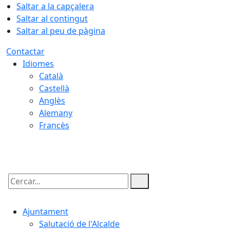
Saltar a la capçalera
Saltar al contingut
Saltar al peu de pàgina
Contactar
Idiomes
Català
Castellà
Anglès
Alemany
Francès
07.08.2026 | 17:08
Cercar:
Ajuntament
Salutació de l'Alcalde