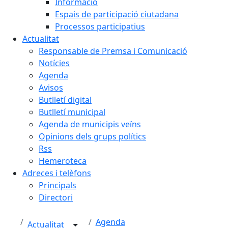
Informació
Espais de participació ciutadana
Processos participatius
Actualitat
Responsable de Premsa i Comunicació
Notícies
Agenda
Avisos
Butlletí digital
Butlletí municipal
Agenda de municipis veïns
Opinions dels grups polítics
Rss
Hemeroteca
Adreces i telèfons
Principals
Directori
Agenda
Actualitat