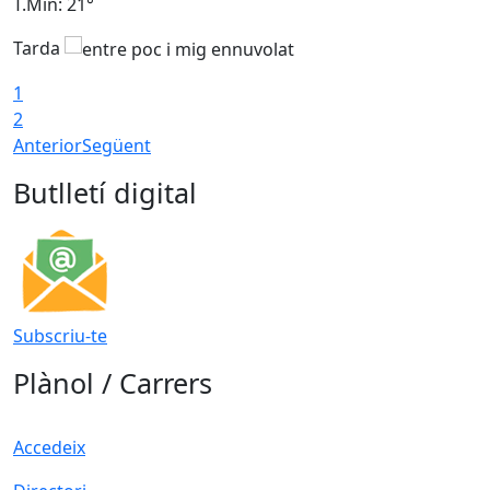
T.Min: 21°
T
Tarda
1
2
Anterior
Següent
Butlletí digital
Subscriu-te
Plànol / Carrers
Accedeix