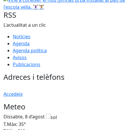
RSS
L'actualitat a un clic
Notícies
Agenda
Agenda política
Avisos
Publicacions
Adreces i telèfons
Accedeix
Meteo
Dissabte, 8 d’agost
D
T.Màx: 35°
T