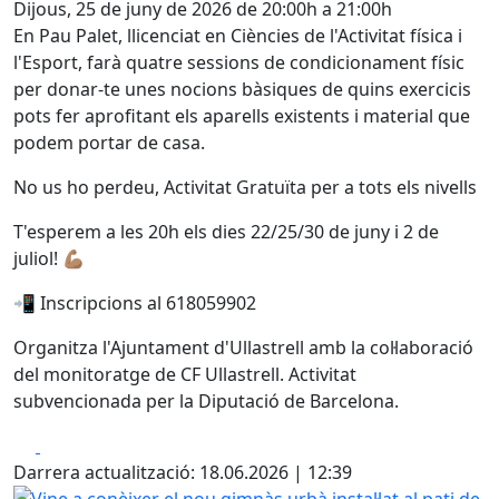
Dijous, 25 de juny de 2026 de 20:00h a 21:00h
En Pau Palet, llicenciat en Ciències de l'Activitat física i
l'Esport, farà quatre sessions de condicionament físic
per donar-te unes nocions bàsiques de quins exercicis
pots fer aprofitant els aparells existents i material que
podem portar de casa.
No us ho perdeu, Activitat Gratuïta per a tots els nivells
T'esperem a les 20h els dies 22/25/30 de juny i 2 de
juliol! 💪🏽
📲 Inscripcions al 618059902
Organitza l'Ajuntament d'Ullastrell amb la col·laboració
del monitoratge de CF Ullastrell. Activitat
subvencionada per la Diputació de Barcelona.
Facebook
X
Darrera actualització: 18.06.2026 | 12:39
Vine a conèixer el nou gimnàs urbà instal·lat al pati de l'escola 