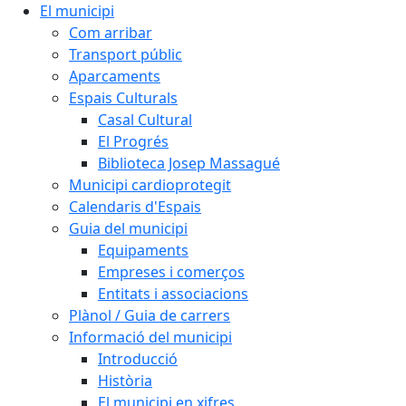
El municipi
Com arribar
Transport públic
Aparcaments
Espais Culturals
Casal Cultural
El Progrés
Biblioteca Josep Massagué
Municipi cardioprotegit
Calendaris d'Espais
Guia del municipi
Equipaments
Empreses i comerços
Entitats i associacions
Plànol / Guia de carrers
Informació del municipi
Introducció
Història
El municipi en xifres