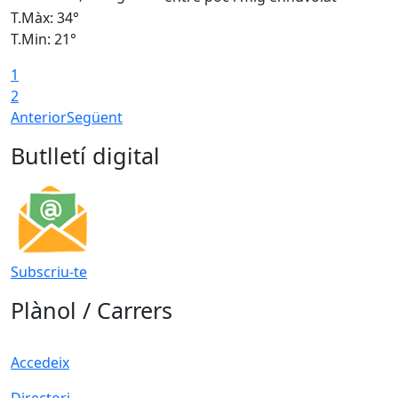
T.Màx: 34°
T
T.Min: 21°
T
1
T
2
Anterior
Següent
Butlletí digital
Subscriu-te
Plànol / Carrers
Accedeix
Directori