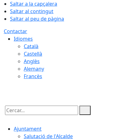
Saltar a la capçalera
Saltar al contingut
Saltar al peu de pàgina
Contactar
Idiomes
Català
Castellà
Anglès
Alemany
Francès
06.08.2026 | 14:36
Cercar:
Ajuntament
Salutació de l'Alcalde