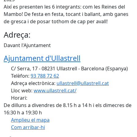
Així es presenten les 6 integrants: com les Reines del
Mambo! De festa en festa, tocant i ballant, amb ganes
de gresca i de posar tothom de cap per avall!
Adreça:
Davant l'Ajuntament
Ajuntament d'Ullastrell
C/ Serra, 17 - 08231 Ullastrell - Barcelona (Espanya)
Telèfon:
93 788 72 62
Adreça electrònica:
ullastrell@ullastrell.cat
Lloc web:
www.ullastrell.cat/
Horari:
De dilluns a divendres de 8.15 h a 14 h i els dimecres de
16:30 h a 19:30 h
Amplieu el mapa
Com arribar-hi
Leaflet
| ©
OpenStreetMap
contributors
Facebook
X