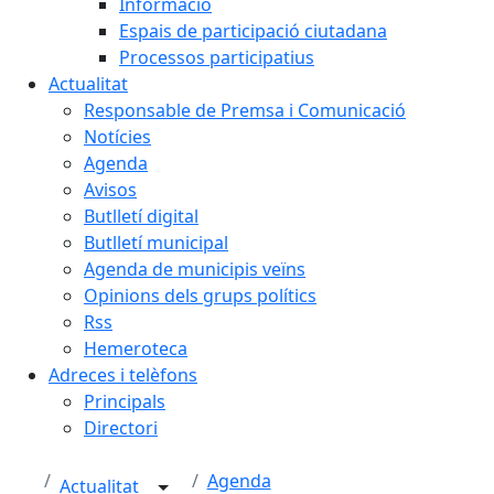
Informació
Espais de participació ciutadana
Processos participatius
Actualitat
Responsable de Premsa i Comunicació
Notícies
Agenda
Avisos
Butlletí digital
Butlletí municipal
Agenda de municipis veïns
Opinions dels grups polítics
Rss
Hemeroteca
Adreces i telèfons
Principals
Directori
Agenda
Actualitat