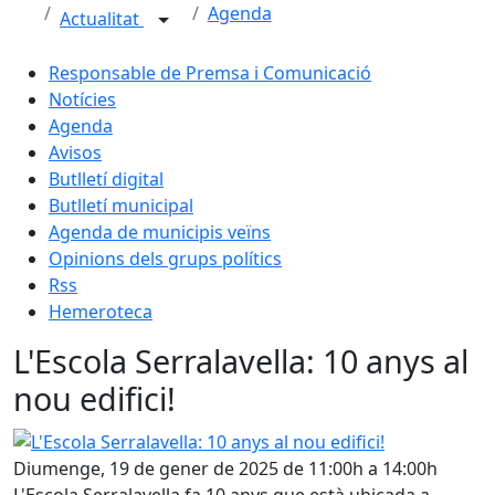
Agenda
Actualitat
Responsable de Premsa i Comunicació
Notícies
Agenda
Avisos
Butlletí digital
Butlletí municipal
Agenda de municipis veïns
Opinions dels grups polítics
Rss
Hemeroteca
L'Escola Serralavella: 10 anys al
nou edifici!
L'Escola Serralavella: 10 anys al nou edifici!
Diumenge, 19 de gener de 2025 de 11:00h a 14:00h
L'Escola Serralavella fa 10 anys que està ubicada a