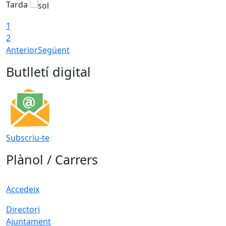
Tarda
T
1
2
Anterior
Següent
Butlletí digital
Subscriu-te
Plànol / Carrers
Accedeix
Directori
Ajuntament