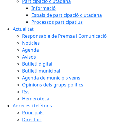
Participació ciutadana
Informació
Espais de participació ciutadana
Processos participatius
Actualitat
Responsable de Premsa i Comunicació
Notícies
Agenda
Avisos
Butlletí digital
Butlletí municipal
Agenda de municipis veïns
Opinions dels grups polítics
Rss
Hemeroteca
Adreces i telèfons
Principals
Directori