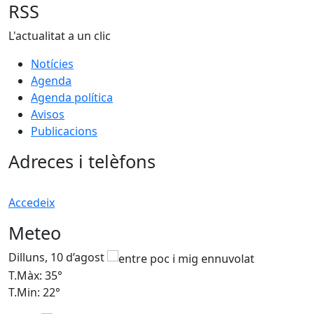
RSS
L'actualitat a un clic
Notícies
Agenda
Agenda política
Avisos
Publicacions
Adreces i telèfons
Accedeix
Meteo
Dilluns, 10 d’agost
D
T.Màx: 35°
T
T.Min: 22°
T