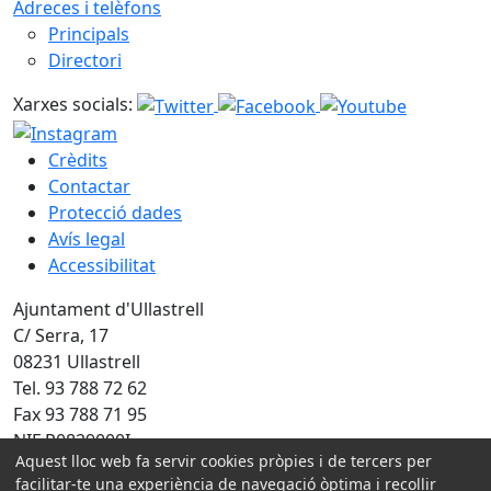
Adreces i telèfons
Principals
Directori
Xarxes socials:
Crèdits
Contactar
Protecció dades
Avís legal
Accessibilitat
Ajuntament d'Ullastrell
C/ Serra, 17
08231 Ullastrell
Tel. 93 788 72 62
Fax 93 788 71 95
NIF P0829000I
Aquest lloc web fa servir cookies pròpies i de tercers per
Amb la col·laboració de:
facilitar-te una experiència de navegació òptima i recollir