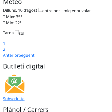
Meteo
Dilluns, 10 d’agost
D
T.Màx: 35°
T
T.Min: 22°
T
Tarda
T
1
2
Anterior
Següent
Butlletí digital
Subscriu-te
Plànol / Carrers