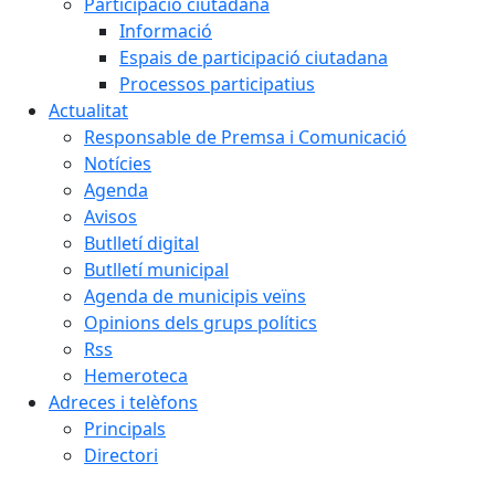
Participació ciutadana
Informació
Espais de participació ciutadana
Processos participatius
Actualitat
Responsable de Premsa i Comunicació
Notícies
Agenda
Avisos
Butlletí digital
Butlletí municipal
Agenda de municipis veïns
Opinions dels grups polítics
Rss
Hemeroteca
Adreces i telèfons
Principals
Directori