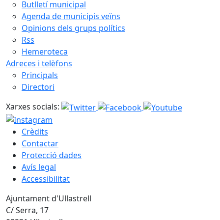
Butlletí municipal
Agenda de municipis veïns
Opinions dels grups polítics
Rss
Hemeroteca
Adreces i telèfons
Principals
Directori
Xarxes socials:
Crèdits
Contactar
Protecció dades
Avís legal
Accessibilitat
Ajuntament d'Ullastrell
C/ Serra, 17