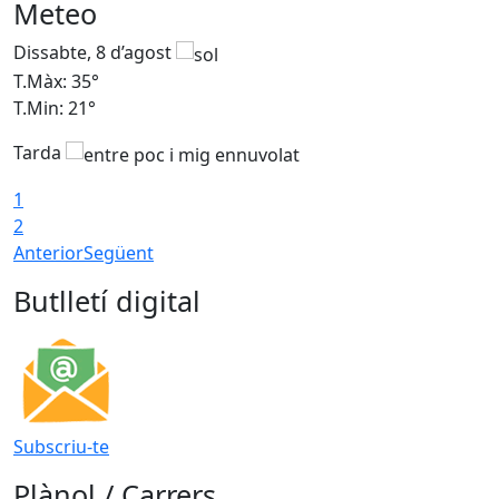
Meteo
Dissabte, 8 d’agost
D
T.Màx: 35°
T
T.Min: 21°
T
Tarda
1
2
Anterior
Següent
Butlletí digital
Subscriu-te
Plànol / Carrers