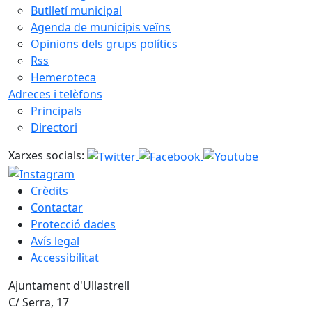
Butlletí municipal
Agenda de municipis veïns
Opinions dels grups polítics
Rss
Hemeroteca
Adreces i telèfons
Principals
Directori
Xarxes socials:
Crèdits
Contactar
Protecció dades
Avís legal
Accessibilitat
Ajuntament d'Ullastrell
C/ Serra, 17