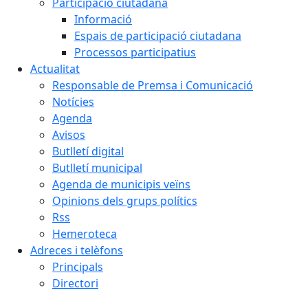
Participació ciutadana
Informació
Espais de participació ciutadana
Processos participatius
Actualitat
Responsable de Premsa i Comunicació
Notícies
Agenda
Avisos
Butlletí digital
Butlletí municipal
Agenda de municipis veïns
Opinions dels grups polítics
Rss
Hemeroteca
Adreces i telèfons
Principals
Directori