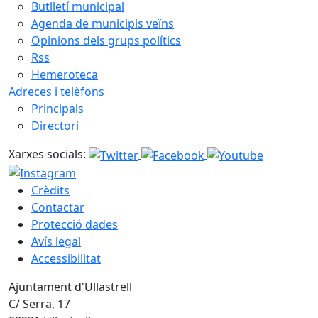
Butlletí municipal
Agenda de municipis veïns
Opinions dels grups polítics
Rss
Hemeroteca
Adreces i telèfons
Principals
Directori
Xarxes socials:
Crèdits
Contactar
Protecció dades
Avís legal
Accessibilitat
Ajuntament d'Ullastrell
C/ Serra, 17