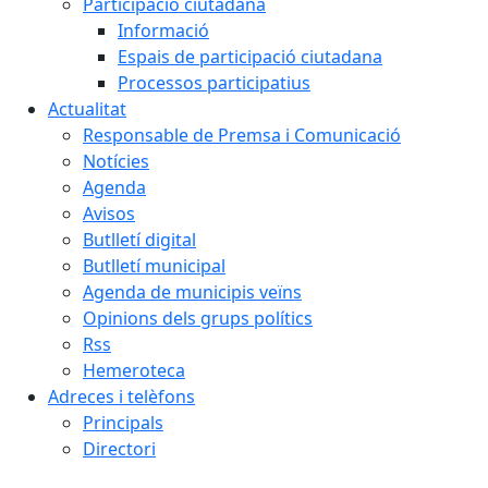
Participació ciutadana
Informació
Espais de participació ciutadana
Processos participatius
Actualitat
Responsable de Premsa i Comunicació
Notícies
Agenda
Avisos
Butlletí digital
Butlletí municipal
Agenda de municipis veïns
Opinions dels grups polítics
Rss
Hemeroteca
Adreces i telèfons
Principals
Directori