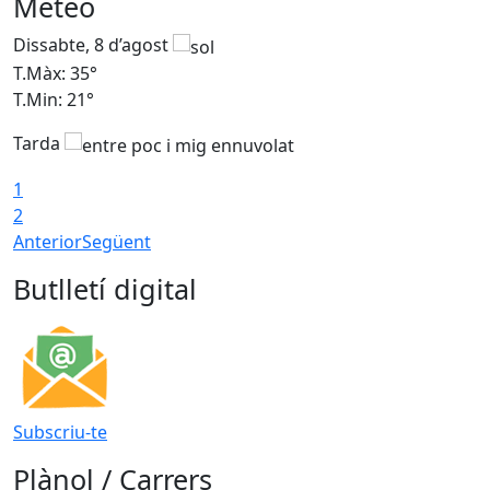
Meteo
Dissabte, 8 d’agost
D
T.Màx: 35°
T
T.Min: 21°
T
Tarda
1
2
Anterior
Següent
Butlletí digital
Subscriu-te
Plànol / Carrers