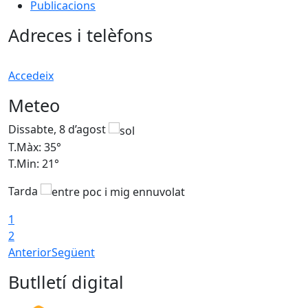
Publicacions
Adreces i telèfons
Accedeix
Meteo
Dissabte, 8 d’agost
D
T.Màx: 35°
T
T.Min: 21°
T
Tarda
1
2
Anterior
Següent
Butlletí digital