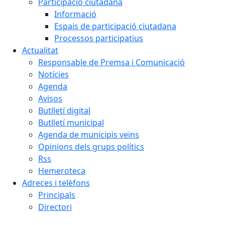
Participació ciutadana
Informació
Espais de participació ciutadana
Processos participatius
Actualitat
Responsable de Premsa i Comunicació
Notícies
Agenda
Avisos
Butlletí digital
Butlletí municipal
Agenda de municipis veïns
Opinions dels grups polítics
Rss
Hemeroteca
Adreces i telèfons
Principals
Directori