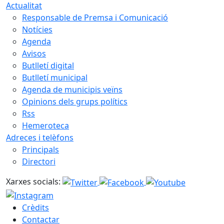
Actualitat
Responsable de Premsa i Comunicació
Notícies
Agenda
Avisos
Butlletí digital
Butlletí municipal
Agenda de municipis veïns
Opinions dels grups polítics
Rss
Hemeroteca
Adreces i telèfons
Principals
Directori
Xarxes socials:
Crèdits
Contactar