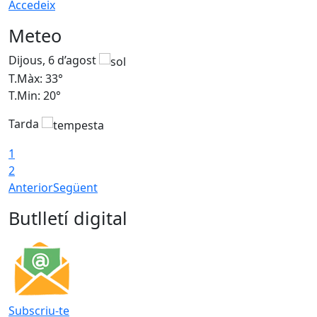
Accedeix
Meteo
Dijous, 6 d’agost
D
T.Màx: 33°
T
T.Min: 20°
T
Tarda
1
2
Anterior
Següent
Butlletí digital
Subscriu-te