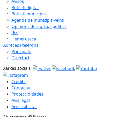
Avisos
Butlletí digital
Butlletí municipal
Agenda de municipis veïns
Opinions dels grups polítics
Rss
Hemeroteca
Adreces i telèfons
Principals
Directori
Xarxes socials:
Crèdits
Contactar
Protecció dades
Avís legal
Accessibilitat