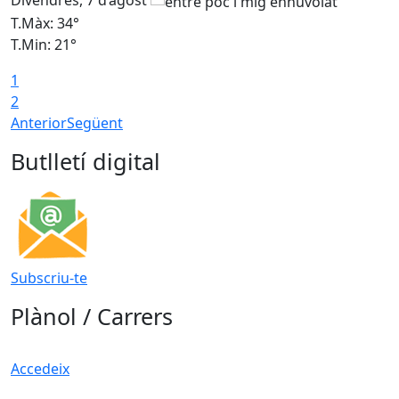
Divendres, 7 d’agost
D
T.Màx: 34°
T
T.Min: 21°
T
1
T
2
Anterior
Següent
Butlletí digital
Subscriu-te
Plànol / Carrers
Accedeix