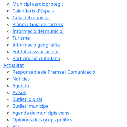
Municipi cardioprotegit
Calendaris d'Espais
Guia del municipi
Plànol / Guia de carrers
Informació del municipi
Turisme
Informació geogràfica
Entitats i associacions
Participació ciutadana
Actualitat
Responsable de Premsa i Comunicació
Notícies
Agenda
Avisos
Butlletí digital
Butlletí municipal
Agenda de municipis veïns
Opinions dels grups polítics
Rss