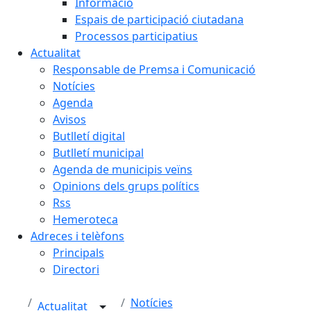
Informació
Espais de participació ciutadana
Processos participatius
Actualitat
Responsable de Premsa i Comunicació
Notícies
Agenda
Avisos
Butlletí digital
Butlletí municipal
Agenda de municipis veïns
Opinions dels grups polítics
Rss
Hemeroteca
Adreces i telèfons
Principals
Directori
Notícies
Actualitat