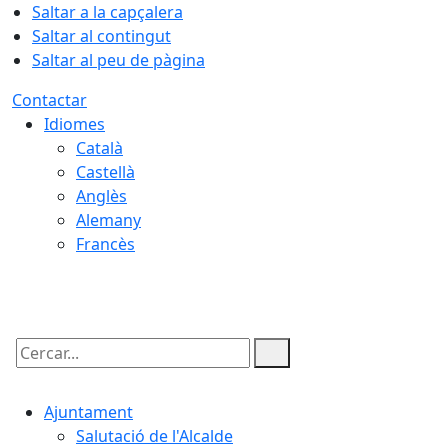
Saltar a la capçalera
Saltar al contingut
Saltar al peu de pàgina
Contactar
Idiomes
Català
Castellà
Anglès
Alemany
Francès
06.08.2026 | 16:39
Cercar:
Ajuntament
Salutació de l'Alcalde