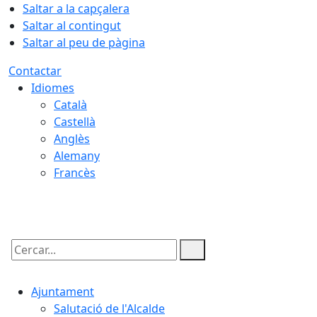
Saltar a la capçalera
Saltar al contingut
Saltar al peu de pàgina
Contactar
Idiomes
Català
Castellà
Anglès
Alemany
Francès
09.08.2026 | 01:21
Cercar:
Ajuntament
Salutació de l'Alcalde