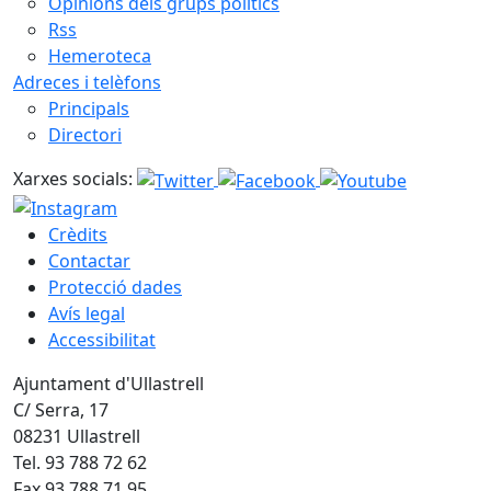
Opinions dels grups polítics
Rss
Hemeroteca
Adreces i telèfons
Principals
Directori
Xarxes socials:
Crèdits
Contactar
Protecció dades
Avís legal
Accessibilitat
Ajuntament d'Ullastrell
C/ Serra, 17
08231 Ullastrell
Tel. 93 788 72 62
Fax 93 788 71 95