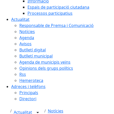
Informació
Espais de participació ciutadana
Processos participatius
Actualitat
Responsable de Premsa i Comunicació
Notícies
Agenda
Avisos
Butlletí digital
Butlletí municipal
Agenda de municipis veïns
Opinions dels grups polítics
Rss
Hemeroteca
Adreces i telèfons
Principals
Directori
Notícies
Actualitat