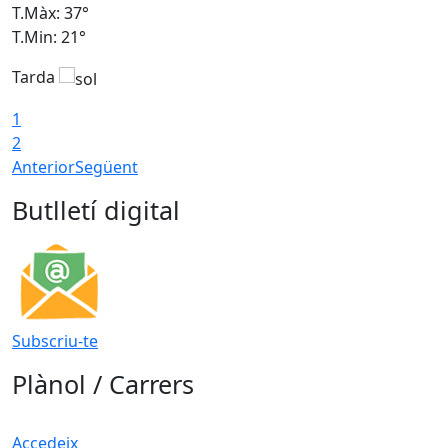
T.Màx: 37°
T
T.Min: 21°
T
Tarda
T
1
2
Anterior
Següent
Butlletí digital
Subscriu-te
Plànol / Carrers
Accedeix