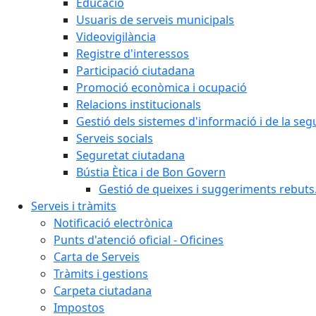
Educació
Usuaris de serveis municipals
Videovigilància
Registre d'interessos
Participació ciutadana
Promoció econòmica i ocupació
Relacions institucionals
Gestió dels sistemes d'informació i de la seg
Serveis socials
Seguretat ciutadana
Bústia Ètica i de Bon Govern
Gestió de queixes i suggeriments rebuts
Serveis i tràmits
Notificació electrònica
Punts d'atenció oficial - Oficines
Carta de Serveis
Tràmits i gestions
Carpeta ciutadana
Impostos