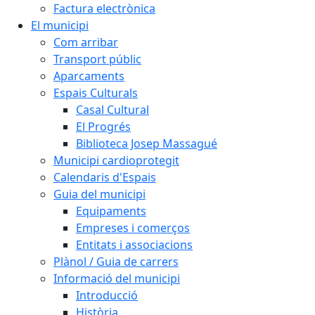
Factura electrònica
El municipi
Com arribar
Transport públic
Aparcaments
Espais Culturals
Casal Cultural
El Progrés
Biblioteca Josep Massagué
Municipi cardioprotegit
Calendaris d'Espais
Guia del municipi
Equipaments
Empreses i comerços
Entitats i associacions
Plànol / Guia de carrers
Informació del municipi
Introducció
Història