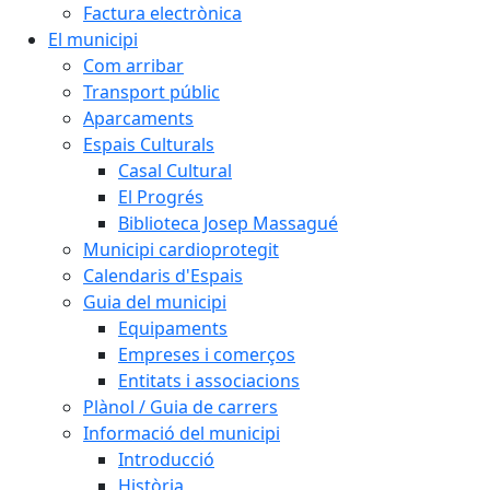
Factura electrònica
El municipi
Com arribar
Transport públic
Aparcaments
Espais Culturals
Casal Cultural
El Progrés
Biblioteca Josep Massagué
Municipi cardioprotegit
Calendaris d'Espais
Guia del municipi
Equipaments
Empreses i comerços
Entitats i associacions
Plànol / Guia de carrers
Informació del municipi
Introducció
Història