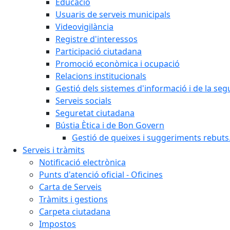
Educació
Usuaris de serveis municipals
Videovigilància
Registre d'interessos
Participació ciutadana
Promoció econòmica i ocupació
Relacions institucionals
Gestió dels sistemes d'informació i de la seg
Serveis socials
Seguretat ciutadana
Bústia Ètica i de Bon Govern
Gestió de queixes i suggeriments rebuts
Serveis i tràmits
Notificació electrònica
Punts d'atenció oficial - Oficines
Carta de Serveis
Tràmits i gestions
Carpeta ciutadana
Impostos