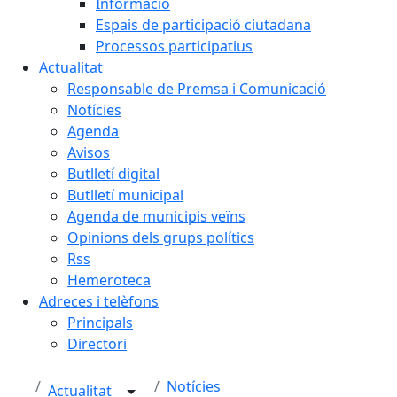
Informació
Espais de participació ciutadana
Processos participatius
Actualitat
Responsable de Premsa i Comunicació
Notícies
Agenda
Avisos
Butlletí digital
Butlletí municipal
Agenda de municipis veïns
Opinions dels grups polítics
Rss
Hemeroteca
Adreces i telèfons
Principals
Directori
Notícies
Actualitat