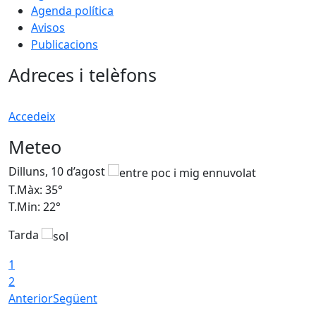
Agenda política
Avisos
Publicacions
Adreces i telèfons
Accedeix
Meteo
Dilluns, 10 d’agost
D
T.Màx: 35°
T
T.Min: 22°
T
Tarda
T
1
2
Anterior
Següent