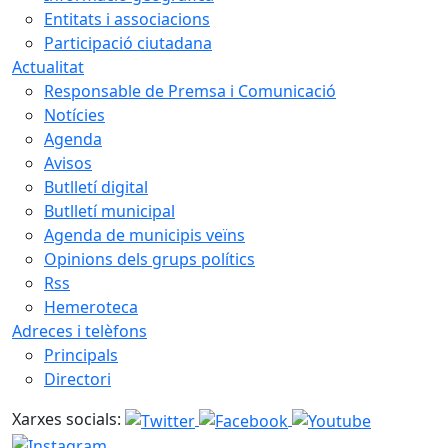
Entitats i associacions
Participació ciutadana
Actualitat
Responsable de Premsa i Comunicació
Notícies
Agenda
Avisos
Butlletí digital
Butlletí municipal
Agenda de municipis veïns
Opinions dels grups polítics
Rss
Hemeroteca
Adreces i telèfons
Principals
Directori
Xarxes socials: