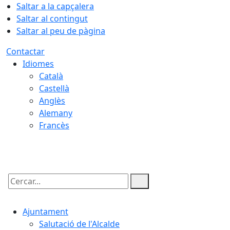
Saltar a la capçalera
Saltar al contingut
Saltar al peu de pàgina
Contactar
Idiomes
Català
Castellà
Anglès
Alemany
Francès
10.08.2026 | 07:45
Cercar:
Ajuntament
Salutació de l'Alcalde