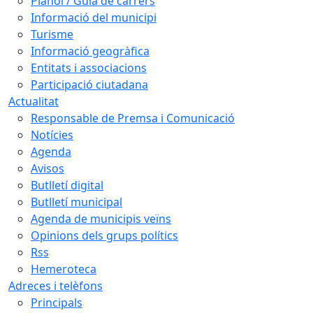
Plànol / Guia de carrers
Informació del municipi
Turisme
Informació geogràfica
Entitats i associacions
Participació ciutadana
Actualitat
Responsable de Premsa i Comunicació
Notícies
Agenda
Avisos
Butlletí digital
Butlletí municipal
Agenda de municipis veïns
Opinions dels grups polítics
Rss
Hemeroteca
Adreces i telèfons
Principals