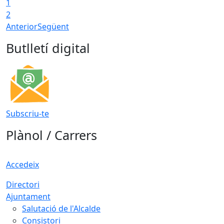
1
T
2
Anterior
Següent
Butlletí digital
Subscriu-te
Plànol / Carrers
Accedeix
Directori
Ajuntament
Salutació de l'Alcalde
Consistori