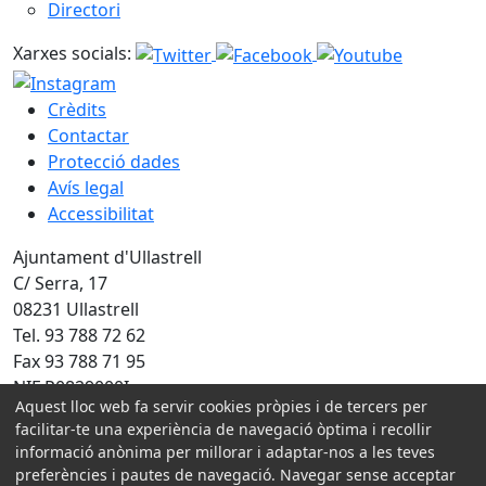
Directori
Xarxes socials:
Crèdits
Contactar
Protecció dades
Avís legal
Accessibilitat
Ajuntament d'Ullastrell
C/ Serra, 17
08231 Ullastrell
Tel. 93 788 72 62
Fax 93 788 71 95
NIF P0829000I
Aquest lloc web fa servir cookies pròpies i de tercers per
Amb la col·laboració de:
facilitar-te una experiència de navegació òptima i recollir
informació anònima per millorar i adaptar-nos a les teves
preferències i pautes de navegació. Navegar sense acceptar