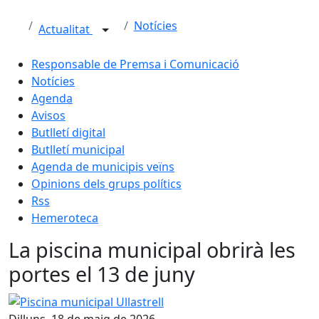
Notícies
Actualitat
Responsable de Premsa i Comunicació
Notícies
Agenda
Avisos
Butlletí digital
Butlletí municipal
Agenda de municipis veïns
Opinions dels grups polítics
Rss
Hemeroteca
La piscina municipal obrirà les
portes el 13 de juny
Piscina municipal Ullastrell
Dilluns, 18 de maig de 2026