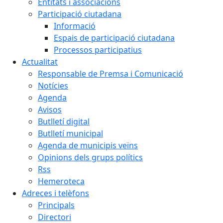
Entitats i associacions
Participació ciutadana
Informació
Espais de participació ciutadana
Processos participatius
Actualitat
Responsable de Premsa i Comunicació
Notícies
Agenda
Avisos
Butlletí digital
Butlletí municipal
Agenda de municipis veïns
Opinions dels grups polítics
Rss
Hemeroteca
Adreces i telèfons
Principals
Directori