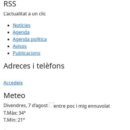
RSS
L'actualitat a un clic
Notícies
Agenda
Agenda política
Avisos
Publicacions
Adreces i telèfons
Accedeix
Meteo
Divendres, 7 d’agost
D
T.Màx: 34°
T
T.Min: 21°
T