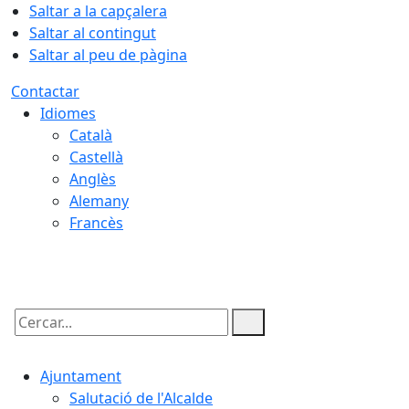
Saltar a la capçalera
Saltar al contingut
Saltar al peu de pàgina
Contactar
Idiomes
Català
Castellà
Anglès
Alemany
Francès
07.08.2026 | 09:46
Cercar:
Ajuntament
Salutació de l'Alcalde