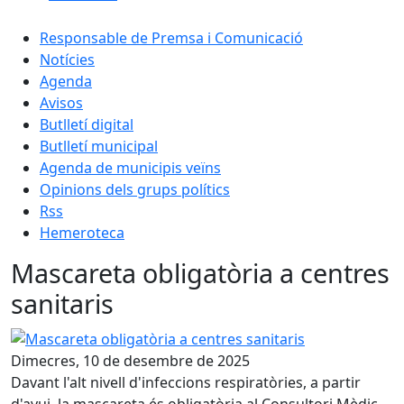
Responsable de Premsa i Comunicació
Notícies
Agenda
Avisos
Butlletí digital
Butlletí municipal
Agenda de municipis veïns
Opinions dels grups polítics
Rss
Hemeroteca
Mascareta obligatòria a centres
sanitaris
Mascareta obligatòria a centres sanitaris
Dimecres, 10 de desembre de 2025
Davant l'alt nivell d'infeccions respiratòries, a partir
d'avui, la mascareta és obligatòria al Consultori Mèdic,