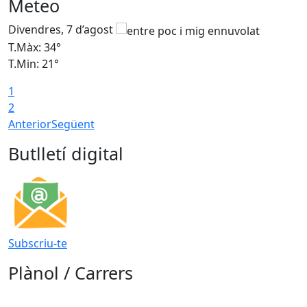
Meteo
Divendres, 7 d’agost
D
T.Màx: 34°
T
T.Min: 21°
T
1
T
2
Anterior
Següent
Butlletí digital
Subscriu-te
Plànol / Carrers