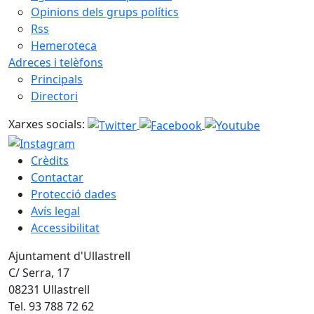
Opinions dels grups polítics
Rss
Hemeroteca
Adreces i telèfons
Principals
Directori
Xarxes socials:
Crèdits
Contactar
Protecció dades
Avís legal
Accessibilitat
Ajuntament d'Ullastrell
C/ Serra, 17
08231 Ullastrell
Tel. 93 788 72 62