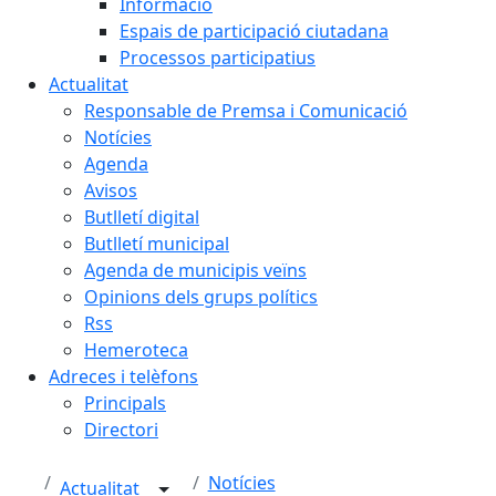
Informació
Espais de participació ciutadana
Processos participatius
Actualitat
Responsable de Premsa i Comunicació
Notícies
Agenda
Avisos
Butlletí digital
Butlletí municipal
Agenda de municipis veïns
Opinions dels grups polítics
Rss
Hemeroteca
Adreces i telèfons
Principals
Directori
Notícies
Actualitat