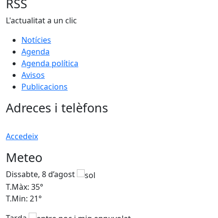
RSS
L'actualitat a un clic
Notícies
Agenda
Agenda política
Avisos
Publicacions
Adreces i telèfons
Accedeix
Meteo
Dissabte, 8 d’agost
D
T.Màx: 35°
T
T.Min: 21°
T
Tarda