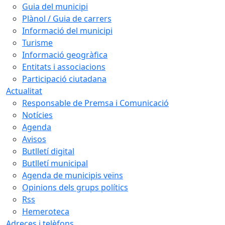
Guia del municipi
Plànol / Guia de carrers
Informació del municipi
Turisme
Informació geogràfica
Entitats i associacions
Participació ciutadana
Actualitat
Responsable de Premsa i Comunicació
Notícies
Agenda
Avisos
Butlletí digital
Butlletí municipal
Agenda de municipis veïns
Opinions dels grups polítics
Rss
Hemeroteca
Adreces i telèfons