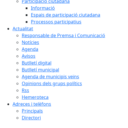
Participació ciutadana
Informació
Espais de participació ciutadana
Processos participatius
Actualitat
Responsable de Premsa i Comunicació
Notícies
Agenda
Avisos
Butlletí digital
Butlletí municipal
Agenda de municipis veïns
Opinions dels grups polítics
Rss
Hemeroteca
Adreces i telèfons
Principals
Directori