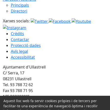
Principals
Directori
Xarxes socials:
Crèdits
Contactar
Protecció dades
Avís legal
Accessibilitat
Ajuntament d'Ullastrell
C/ Serra, 17
08231 Ullastrell
Tel. 93 788 72 62
Fax 93 788 71 95
NIF P0829000I
Aquest lloc web fa servir cookies pròpies i de tercers per
facilitar-te una experiència de navegació òptima i recollir
Amb la col·laboració de: