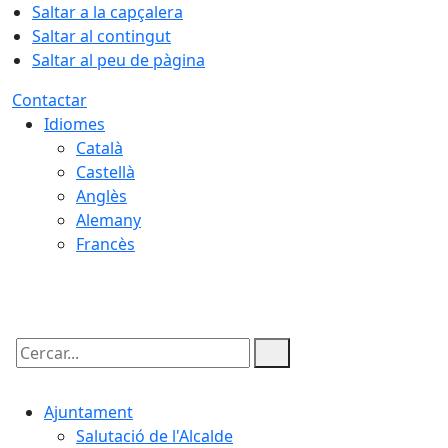
Saltar a la capçalera
Saltar al contingut
Saltar al peu de pàgina
Contactar
Idiomes
Català
Castellà
Anglès
Alemany
Francès
06.08.2026 | 08:57
Cercar:
Ajuntament
Salutació de l'Alcalde