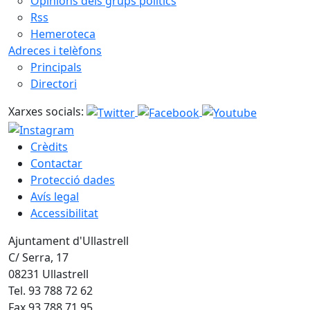
Opinions dels grups polítics
Rss
Hemeroteca
Adreces i telèfons
Principals
Directori
Xarxes socials:
Crèdits
Contactar
Protecció dades
Avís legal
Accessibilitat
Ajuntament d'Ullastrell
C/ Serra, 17
08231 Ullastrell
Tel. 93 788 72 62
Fax 93 788 71 95