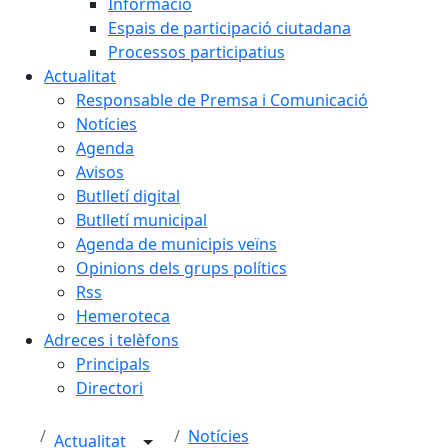
Informació
Espais de participació ciutadana
Processos participatius
Actualitat
Responsable de Premsa i Comunicació
Notícies
Agenda
Avisos
Butlletí digital
Butlletí municipal
Agenda de municipis veïns
Opinions dels grups polítics
Rss
Hemeroteca
Adreces i telèfons
Principals
Directori
Notícies
Actualitat