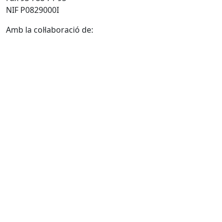
NIF P0829000I
Amb la col·laboració de: