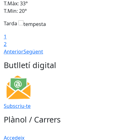
T.Màx: 33°
T
T.Min: 20°
T
Tarda
1
2
Anterior
Següent
Butlletí digital
Subscriu-te
Plànol / Carrers
Accedeix