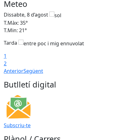
Meteo
Dissabte, 8 d’agost
D
T.Màx: 35°
T
T.Min: 21°
T
Tarda
1
2
Anterior
Següent
Butlletí digital
Subscriu-te
Plànol / Carrers