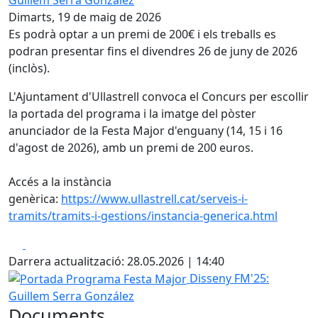
Dimarts, 19 de maig de 2026
Es podrà optar a un premi de 200€ i els treballs es
podran presentar fins el divendres 26 de juny de 2026
(inclòs).
L'Ajuntament d'Ullastrell convoca el Concurs per escollir
la portada del programa i la imatge del pòster
anunciador de la Festa Major d'enguany (14, 15 i 16
d'agost de 2026), amb un premi de 200 euros.
Accés a la instància
genèrica:
https://www.ullastrell.cat/serveis-i-
tramits/tramits-i-gestions/instancia-generica.html
Facebook
X
Darrera actualització: 28.05.2026 | 14:40
Portada Programa Festa Major
Disseny FM'25:
Guillem Serra González
Documents