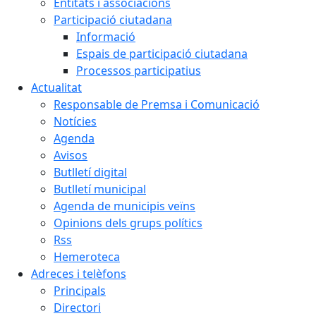
Entitats i associacions
Participació ciutadana
Informació
Espais de participació ciutadana
Processos participatius
Actualitat
Responsable de Premsa i Comunicació
Notícies
Agenda
Avisos
Butlletí digital
Butlletí municipal
Agenda de municipis veïns
Opinions dels grups polítics
Rss
Hemeroteca
Adreces i telèfons
Principals
Directori