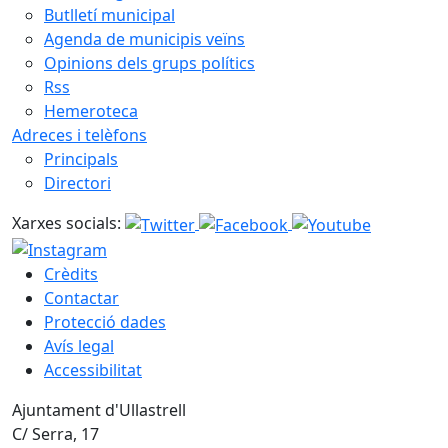
Butlletí municipal
Agenda de municipis veïns
Opinions dels grups polítics
Rss
Hemeroteca
Adreces i telèfons
Principals
Directori
Xarxes socials:
Crèdits
Contactar
Protecció dades
Avís legal
Accessibilitat
Ajuntament d'Ullastrell
C/ Serra, 17