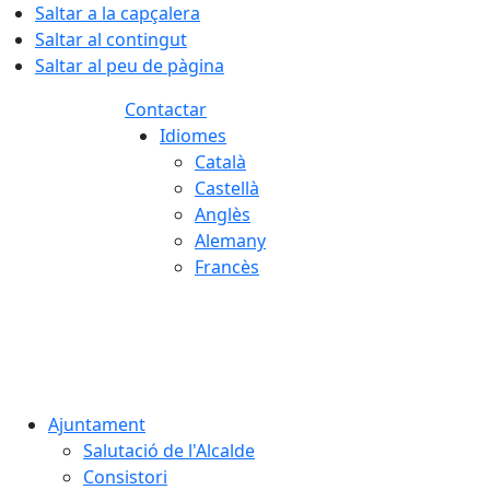
Saltar a la capçalera
Saltar al contingut
Saltar al peu de pàgina
Contactar
Idiomes
Català
Castellà
Anglès
Alemany
Francès
08.08.2026 | 18:52
Ajuntament
Salutació de l'Alcalde
Consistori