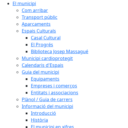
El municipi
Com arribar
Transport públic
Aparcaments
Espais Culturals
Casal Cultural
El Progrés
Biblioteca Josep Massagué
Municipi cardioprotegit
Calendaris d'Espais
Guia del municipi
Equipaments
Empreses i comerços
Entitats i associacions
Plànol / Guia de carrers
Informació del municipi
Introducció
Història
El municipi en xifres