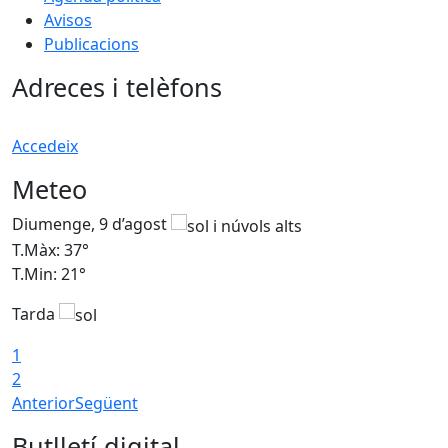
Avisos
Publicacions
Adreces i telèfons
Accedeix
Meteo
Diumenge, 9 d’agost
D
T.Màx: 37°
T
T.Min: 21°
T
Tarda
T
1
2
Anterior
Següent
Butlletí digital