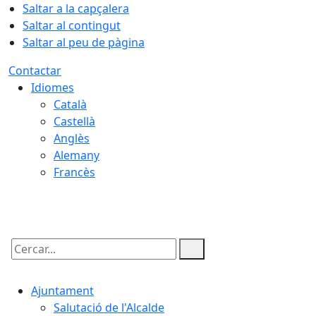
Saltar a la capçalera
Saltar al contingut
Saltar al peu de pàgina
Contactar
Idiomes
Català
Castellà
Anglès
Alemany
Francès
09.08.2026 | 05:49
Cercar:
Ajuntament
Salutació de l'Alcalde