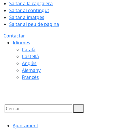
Saltar a la capçalera
Saltar al contingut
Saltar a imatges
Saltar al peu de pàgina
Contactar
Idiomes
Català
Castellà
Anglès
Alemany
Francès
10.08.2026 | 07:46
Cercar:
Ajuntament