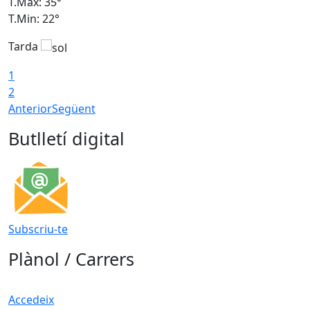
T.Màx: 35°
T
T.Min: 22°
T
Tarda
T
1
2
Anterior
Següent
Butlletí digital
Subscriu-te
Plànol / Carrers
Accedeix