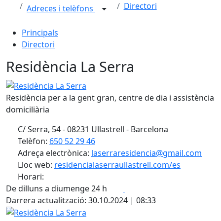
Directori
Adreces i telèfons
Principals
Directori
Residència La Serra
Residència La Serra
Residència per a la gent gran, centre de dia i assistència
domiciliària
C/ Serra, 54 - 08231 Ullastrell - Barcelona
Telèfon:
650 52 29 46
Adreça electrònica:
laserraresidencia@gmail.com
Lloc web:
residencialaserraullastrell.com/es
Horari:
Facebook
X
De dilluns a diumenge 24 h
Darrera actualització: 30.10.2024 | 08:33
Residència La Serra