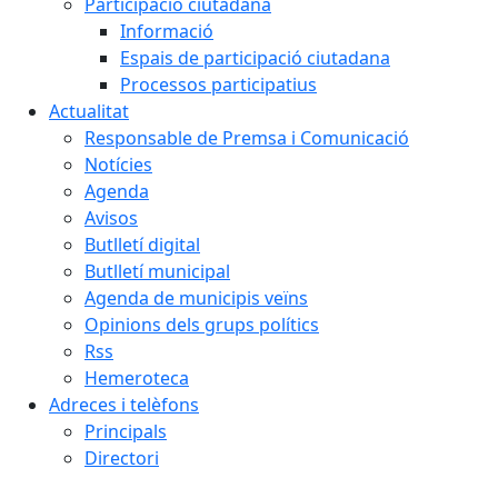
Participació ciutadana
Informació
Espais de participació ciutadana
Processos participatius
Actualitat
Responsable de Premsa i Comunicació
Notícies
Agenda
Avisos
Butlletí digital
Butlletí municipal
Agenda de municipis veïns
Opinions dels grups polítics
Rss
Hemeroteca
Adreces i telèfons
Principals
Directori