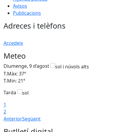
Avisos
Publicacions
Adreces i telèfons
Accedeix
Meteo
Diumenge, 9 d’agost
D
T.Màx: 37°
T
T.Min: 21°
T
Tarda
T
1
2
Anterior
Següent
Butlletí digital