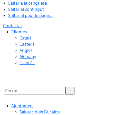
Saltar a la capçalera
Saltar al contingut
Saltar al peu de pàgina
Contactar
Idiomes
Català
Castellà
Anglès
Alemany
Francès
08.08.2026 | 14:58
Cercar:
Ajuntament
Salutació de l'Alcalde