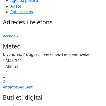
Agenda política
Avisos
Publicacions
Adreces i telèfons
Accedeix
Meteo
Divendres, 7 d’agost
D
T.Màx: 34°
T
T.Min: 21°
T
1
T
2
Anterior
Següent
Butlletí digital