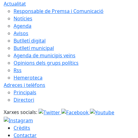
Actualitat
Responsable de Premsa i Comunicació
Notícies
Agenda
Avisos
Butlletí digital
Butlletí municipal
Agenda de municipis veïns
Opinions dels grups polítics
Rss
Hemeroteca
Adreces i telèfons
Principals
Directori
Xarxes socials:
Crèdits
Contactar