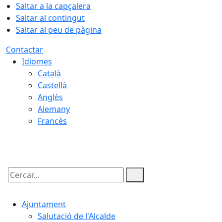
Saltar a la capçalera
Saltar al contingut
Saltar al peu de pàgina
Contactar
Idiomes
Català
Castellà
Anglès
Alemany
Francès
07.08.2026 | 02:15
Cercar:
Ajuntament
Salutació de l'Alcalde