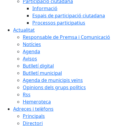
Participació ciutadana
Informació
Espais de participació ciutadana
Processos participatius
Actualitat
Responsable de Premsa i Comunicació
Notícies
Agenda
Avisos
Butlletí digital
Butlletí municipal
Agenda de municipis veïns
Opinions dels grups polítics
Rss
Hemeroteca
Adreces i telèfons
Principals
Directori