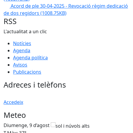
Acord de ple 30-04-2025 - Revocació règim dedicació
de dos regidors
(1008.75KB)
RSS
L'actualitat a un clic
Notícies
Agenda
Agenda política
Avisos
Publicacions
Adreces i telèfons
Accedeix
Meteo
Diumenge, 9 d’agost
D
T.Màx: 37°
T