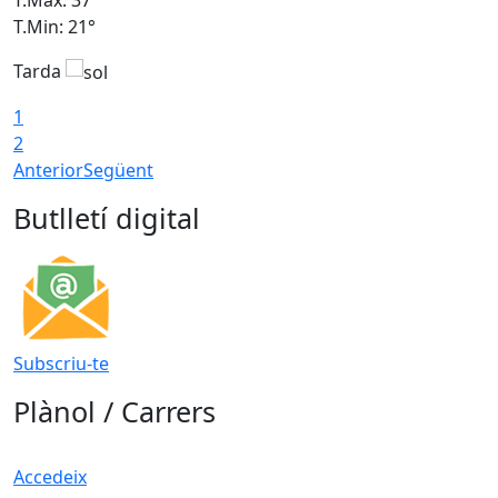
T.Min: 21°
T
Tarda
T
1
2
Anterior
Següent
Butlletí digital
Subscriu-te
Plànol / Carrers
Accedeix