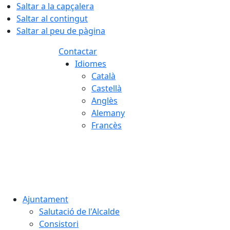
Saltar a la capçalera
Saltar al contingut
Saltar al peu de pàgina
Contactar
Idiomes
Català
Castellà
Anglès
Alemany
Francès
07.08.2026 | 13:44
Ajuntament
Salutació de l'Alcalde
Consistori