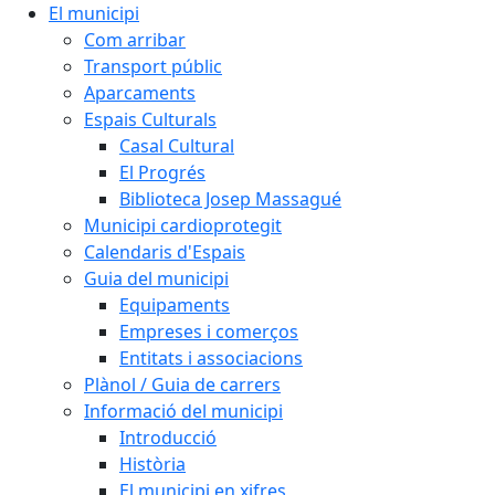
El municipi
Com arribar
Transport públic
Aparcaments
Espais Culturals
Casal Cultural
El Progrés
Biblioteca Josep Massagué
Municipi cardioprotegit
Calendaris d'Espais
Guia del municipi
Equipaments
Empreses i comerços
Entitats i associacions
Plànol / Guia de carrers
Informació del municipi
Introducció
Història
El municipi en xifres