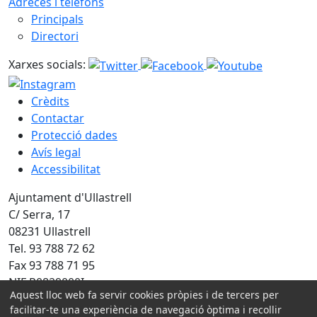
Adreces i telèfons
Principals
Directori
Xarxes socials:
Crèdits
Contactar
Protecció dades
Avís legal
Accessibilitat
Ajuntament d'Ullastrell
C/ Serra, 17
08231 Ullastrell
Tel. 93 788 72 62
Fax 93 788 71 95
NIF P0829000I
Aquest lloc web fa servir cookies pròpies i de tercers per
facilitar-te una experiència de navegació òptima i recollir
Amb la col·laboració de: