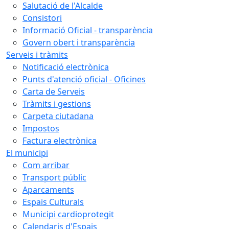
Salutació de l'Alcalde
Consistori
Informació Oficial - transparència
Govern obert i transparència
Serveis i tràmits
Notificació electrònica
Punts d'atenció oficial - Oficines
Carta de Serveis
Tràmits i gestions
Carpeta ciutadana
Impostos
Factura electrònica
El municipi
Com arribar
Transport públic
Aparcaments
Espais Culturals
Municipi cardioprotegit
Calendaris d'Espais