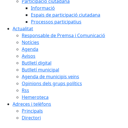
Participació ciutadana
Informació
Espais de participació ciutadana
Processos participatius
Actualitat
Responsable de Premsa i Comunicació
Notícies
Agenda
Avisos
Butlletí digital
Butlletí municipal
Agenda de municipis veïns
Opinions dels grups polítics
Rss
Hemeroteca
Adreces i telèfons
Principals
Directori