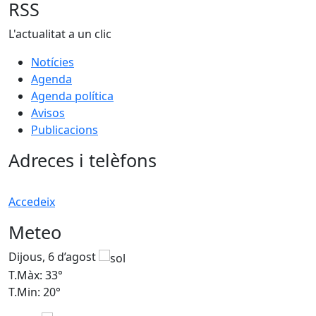
RSS
L'actualitat a un clic
Notícies
Agenda
Agenda política
Avisos
Publicacions
Adreces i telèfons
Accedeix
Meteo
Dijous, 6 d’agost
D
T.Màx: 33°
T
T.Min: 20°
T