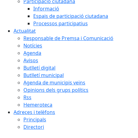
Participació ciutadana
Informació
Espais de participació ciutadana
Processos participatius
Actualitat
Responsable de Premsa i Comunicació
Notícies
Agenda
Avisos
Butlletí digital
Butlletí municipal
Agenda de municipis veïns
Opinions dels grups polítics
Rss
Hemeroteca
Adreces i telèfons
Principals
Directori