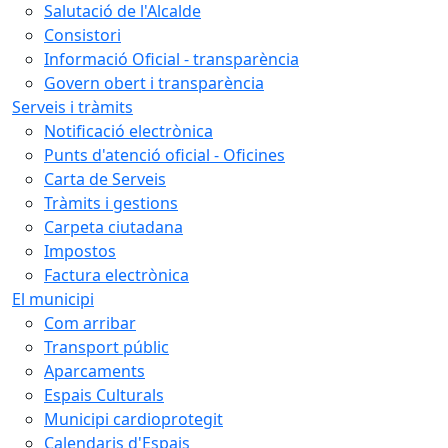
Salutació de l'Alcalde
Consistori
Informació Oficial - transparència
Govern obert i transparència
Serveis i tràmits
Notificació electrònica
Punts d'atenció oficial - Oficines
Carta de Serveis
Tràmits i gestions
Carpeta ciutadana
Impostos
Factura electrònica
El municipi
Com arribar
Transport públic
Aparcaments
Espais Culturals
Municipi cardioprotegit
Calendaris d'Espais