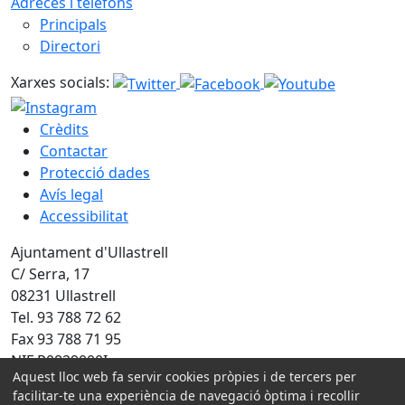
Adreces i telèfons
Principals
Directori
Xarxes socials:
Crèdits
Contactar
Protecció dades
Avís legal
Accessibilitat
Ajuntament d'Ullastrell
C/ Serra, 17
08231 Ullastrell
Tel. 93 788 72 62
Fax 93 788 71 95
NIF P0829000I
Aquest lloc web fa servir cookies pròpies i de tercers per
facilitar-te una experiència de navegació òptima i recollir
Amb la col·laboració de: