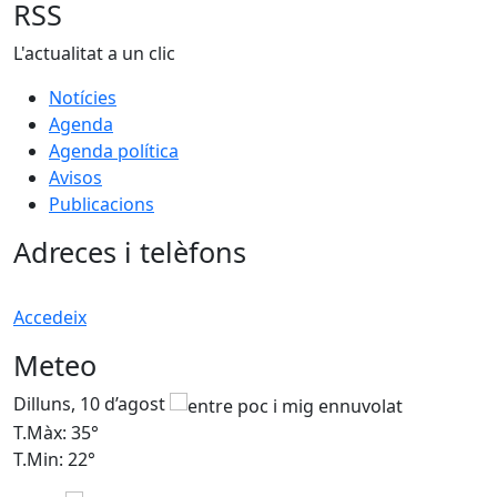
RSS
L'actualitat a un clic
Notícies
Agenda
Agenda política
Avisos
Publicacions
Adreces i telèfons
Accedeix
Meteo
Dilluns, 10 d’agost
D
T.Màx: 35°
T
T.Min: 22°
T