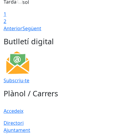
Tarda
T
1
2
Anterior
Següent
Butlletí digital
Subscriu-te
Plànol / Carrers
Accedeix
Directori
Ajuntament