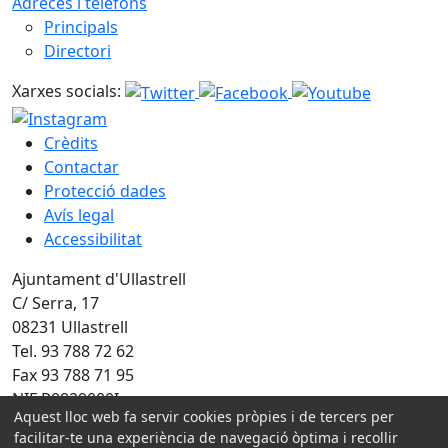
Adreces i telèfons
Principals
Directori
Xarxes socials:
Crèdits
Contactar
Protecció dades
Avís legal
Accessibilitat
Ajuntament d'Ullastrell
C/ Serra, 17
08231 Ullastrell
Tel. 93 788 72 62
Fax 93 788 71 95
NIF P0829000I
Aquest lloc web fa servir cookies pròpies i de tercers per
facilitar-te una experiència de navegació òptima i recollir
Amb la col·laboració de: