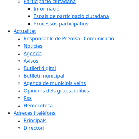
Participació ciutadana
Informació
Espais de participació ciutadana
Processos participatius
Actualitat
Responsable de Premsa i Comunicació
Notícies
Agenda
Avisos
Butlletí digital
Butlletí municipal
Agenda de municipis veïns
Opinions dels grups polítics
Rss
Hemeroteca
Adreces i telèfons
Principals
Directori