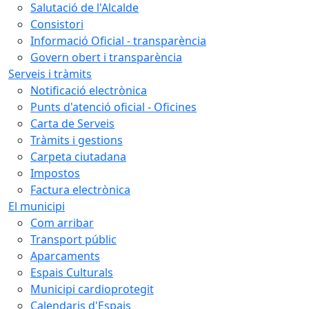
Salutació de l'Alcalde
Consistori
Informació Oficial - transparència
Govern obert i transparència
Serveis i tràmits
Notificació electrònica
Punts d'atenció oficial - Oficines
Carta de Serveis
Tràmits i gestions
Carpeta ciutadana
Impostos
Factura electrònica
El municipi
Com arribar
Transport públic
Aparcaments
Espais Culturals
Municipi cardioprotegit
Calendaris d'Espais