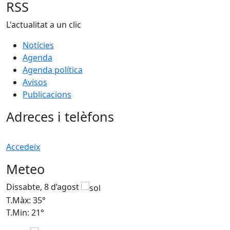
RSS
L'actualitat a un clic
Notícies
Agenda
Agenda política
Avisos
Publicacions
Adreces i telèfons
Accedeix
Meteo
Dissabte, 8 d’agost
D
T.Màx: 35°
T
T.Min: 21°
T