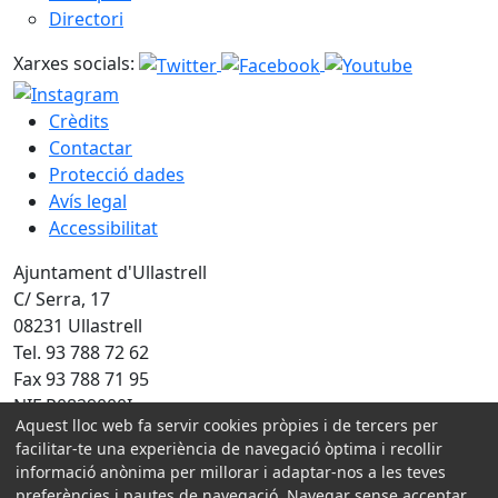
Directori
Xarxes socials:
Crèdits
Contactar
Protecció dades
Avís legal
Accessibilitat
Ajuntament d'Ullastrell
C/ Serra, 17
08231 Ullastrell
Tel. 93 788 72 62
Fax 93 788 71 95
NIF P0829000I
Aquest lloc web fa servir cookies pròpies i de tercers per
facilitar-te una experiència de navegació òptima i recollir
Amb la col·laboració de:
informació anònima per millorar i adaptar-nos a les teves
preferències i pautes de navegació. Navegar sense acceptar