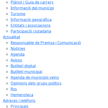
Plànol / Guia de carrers
Informació del municipi
Turisme
Informació geogràfica
Entitats i associacions
Participació ciutadana
Actualitat
Responsable de Premsa i Comunicació
Notícies
Agenda
Avisos
Butlletí digital
Butlletí municipal
Agenda de municipis veïns
Opinions dels grups polítics
Rss
Hemeroteca
Adreces i telèfons
Principals