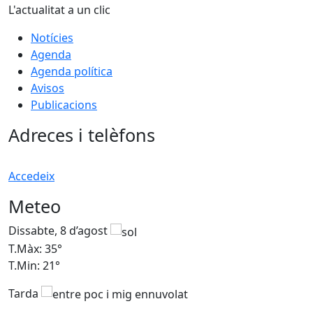
L'actualitat a un clic
Notícies
Agenda
Agenda política
Avisos
Publicacions
Adreces i telèfons
Accedeix
Meteo
Dissabte, 8 d’agost
D
T.Màx: 35°
T
T.Min: 21°
T
Tarda