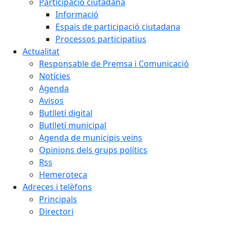
Participació ciutadana
Informació
Espais de participació ciutadana
Processos participatius
Actualitat
Responsable de Premsa i Comunicació
Notícies
Agenda
Avisos
Butlletí digital
Butlletí municipal
Agenda de municipis veïns
Opinions dels grups polítics
Rss
Hemeroteca
Adreces i telèfons
Principals
Directori