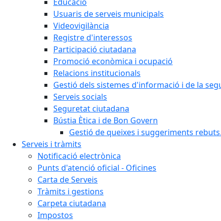
Educació
Usuaris de serveis municipals
Videovigilància
Registre d'interessos
Participació ciutadana
Promoció econòmica i ocupació
Relacions institucionals
Gestió dels sistemes d'informació i de la seg
Serveis socials
Seguretat ciutadana
Bústia Ètica i de Bon Govern
Gestió de queixes i suggeriments rebuts
Serveis i tràmits
Notificació electrònica
Punts d'atenció oficial - Oficines
Carta de Serveis
Tràmits i gestions
Carpeta ciutadana
Impostos