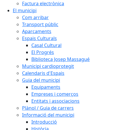
Factura electrònica
El municipi
Com arribar
Transport públic
Aparcaments
Espais Culturals
Casal Cultural
El Progrés
Biblioteca Josep Massagué
Municipi cardioprotegit
Calendaris d'Espais
Guia del municipi
Equipaments
Empreses i comerços
Entitats i associacions
Plànol / Guia de carrers
Informació del municipi
Introducció
Història