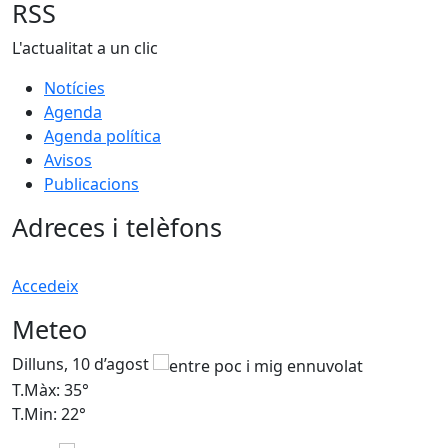
RSS
L'actualitat a un clic
Notícies
Agenda
Agenda política
Avisos
Publicacions
Adreces i telèfons
Accedeix
Meteo
Dilluns, 10 d’agost
D
T.Màx: 35°
T
T.Min: 22°
T