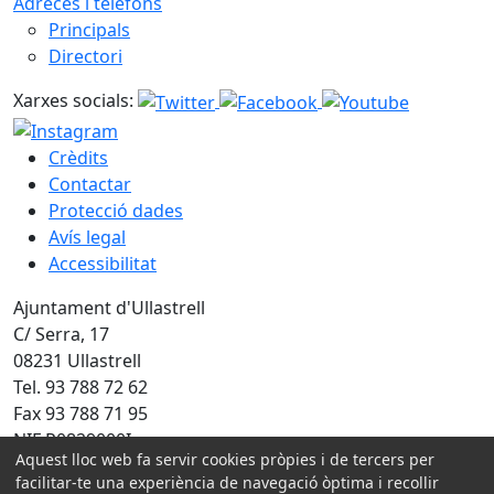
Adreces i telèfons
Principals
Directori
Xarxes socials:
Crèdits
Contactar
Protecció dades
Avís legal
Accessibilitat
Ajuntament d'Ullastrell
C/ Serra, 17
08231 Ullastrell
Tel. 93 788 72 62
Fax 93 788 71 95
NIF P0829000I
Aquest lloc web fa servir cookies pròpies i de tercers per
facilitar-te una experiència de navegació òptima i recollir
Amb la col·laboració de: