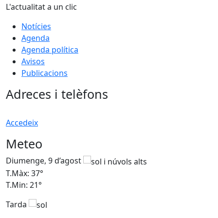
L'actualitat a un clic
Notícies
Agenda
Agenda política
Avisos
Publicacions
Adreces i telèfons
Accedeix
Meteo
Diumenge, 9 d’agost
D
T.Màx: 37°
T
T.Min: 21°
T
Tarda
T