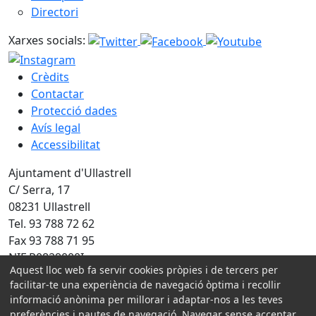
Directori
Xarxes socials:
Crèdits
Contactar
Protecció dades
Avís legal
Accessibilitat
Ajuntament d'Ullastrell
C/ Serra, 17
08231 Ullastrell
Tel. 93 788 72 62
Fax 93 788 71 95
NIF P0829000I
Aquest lloc web fa servir cookies pròpies i de tercers per
facilitar-te una experiència de navegació òptima i recollir
Amb la col·laboració de:
informació anònima per millorar i adaptar-nos a les teves
preferències i pautes de navegació. Navegar sense acceptar