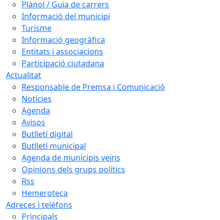
Plànol / Guia de carrers
Informació del municipi
Turisme
Informació geogràfica
Entitats i associacions
Participació ciutadana
Actualitat
Responsable de Premsa i Comunicació
Notícies
Agenda
Avisos
Butlletí digital
Butlletí municipal
Agenda de municipis veïns
Opinions dels grups polítics
Rss
Hemeroteca
Adreces i telèfons
Principals