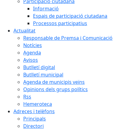
Participació ciutadana
Informació
Espais de participació ciutadana
Processos participatius
Actualitat
Responsable de Premsa i Comunicació
Notícies
Agenda
Avisos
Butlletí digital
Butlletí municipal
Agenda de municipis veïns
Opinions dels grups polítics
Rss
Hemeroteca
Adreces i telèfons
Principals
Directori