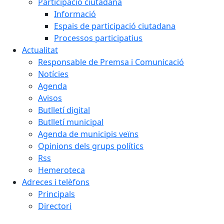
Participació ciutadana
Informació
Espais de participació ciutadana
Processos participatius
Actualitat
Responsable de Premsa i Comunicació
Notícies
Agenda
Avisos
Butlletí digital
Butlletí municipal
Agenda de municipis veïns
Opinions dels grups polítics
Rss
Hemeroteca
Adreces i telèfons
Principals
Directori