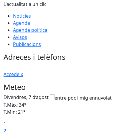
L'actualitat a un clic
Notícies
Agenda
Agenda política
Avisos
Publicacions
Adreces i telèfons
Accedeix
Meteo
Divendres, 7 d’agost
D
T.Màx: 34°
T
T.Min: 21°
T
1
T
2