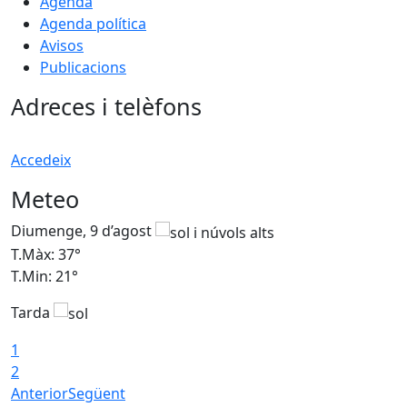
Agenda
Agenda política
Avisos
Publicacions
Adreces i telèfons
Accedeix
Meteo
Diumenge, 9 d’agost
D
T.Màx: 37°
T
T.Min: 21°
T
Tarda
T
1
2
Anterior
Següent