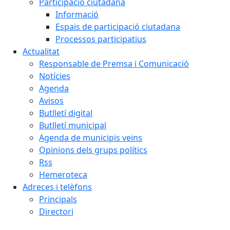
Participació ciutadana
Informació
Espais de participació ciutadana
Processos participatius
Actualitat
Responsable de Premsa i Comunicació
Notícies
Agenda
Avisos
Butlletí digital
Butlletí municipal
Agenda de municipis veïns
Opinions dels grups polítics
Rss
Hemeroteca
Adreces i telèfons
Principals
Directori