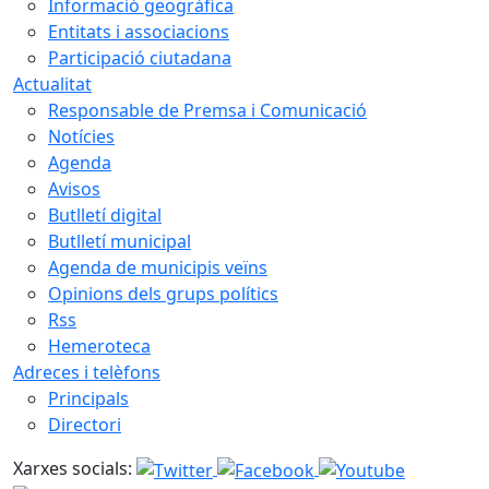
Informació geogràfica
Entitats i associacions
Participació ciutadana
Actualitat
Responsable de Premsa i Comunicació
Notícies
Agenda
Avisos
Butlletí digital
Butlletí municipal
Agenda de municipis veïns
Opinions dels grups polítics
Rss
Hemeroteca
Adreces i telèfons
Principals
Directori
Xarxes socials: