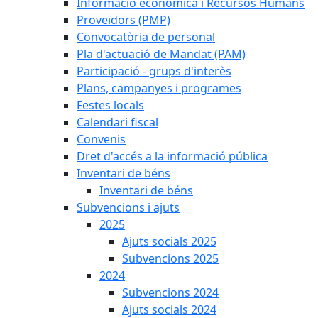
Informació econòmica i Recursos Humans
Proveïdors (PMP)
Convocatòria de personal
Pla d'actuació de Mandat (PAM)
Participació - grups d'interès
Plans, campanyes i programes
Festes locals
Calendari fiscal
Convenis
Dret d'accés a la informació pública
Inventari de béns
Inventari de béns
Subvencions i ajuts
2025
Ajuts socials 2025
Subvencions 2025
2024
Subvencions 2024
Ajuts socials 2024